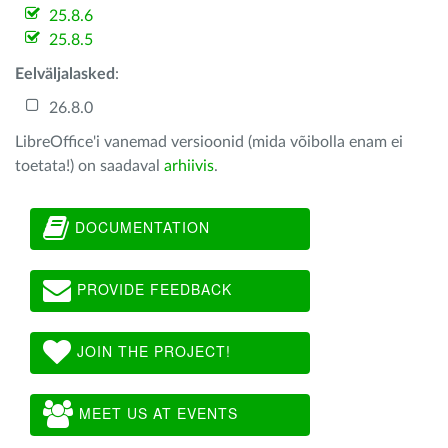
25.8.6
25.8.5
Eelväljalasked
:
26.8.0
LibreOffice'i vanemad versioonid (mida võibolla enam ei
toetata!) on saadaval
arhiivis
.
DOCUMENTATION
PROVIDE FEEDBACK
JOIN THE PROJECT!
MEET US AT EVENTS