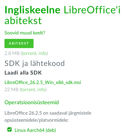
Ingliskeelne
LibreOffice'i
abitekst
Soovid muud keelt?
ABITEKST
2.8 MB (
torrent
,
info
)
SDK ja lähtekood
Laadi alla SDK
LibreOffice_26.2.5_Win_x86_sdk.msi
22 MB (
torrent
,
info
)
Operatsioonisüsteemid
LibreOffice 26.2.5 on saadaval järgmistele
opsüsteemidele/platvormidele:
Linux Aarch64 (deb)