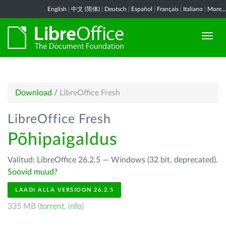
English
|
中文 (简体)
|
Deutsch
|
Español
|
Français
|
Italiano
|
More...
Download
/
LibreOffice Fresh
LibreOffice Fresh
Põhipaigaldus
Valitud: LibreOffice 26.2.5 — Windows (32 bit, deprecated).
Soovid muud?
LAADI ALLA VERSIOON 26.2.5
335 MB (
torrent
,
info
)