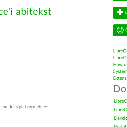
e'i abitekst
D
G
LibreO
LibreOf
How do 
System
Extens
Do
LibreO
teemidele/platvormidele:
LibreO
Devel
Portab