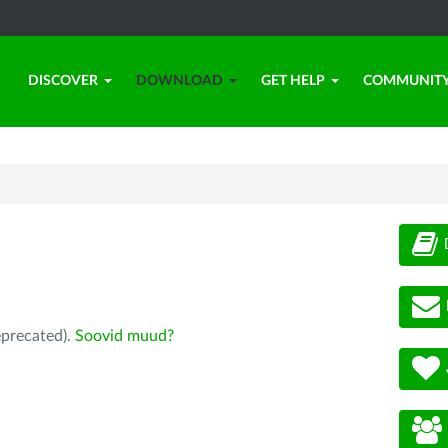
DISCOVER
DOWNLOAD
GET HELP
COMMUNIT
eprecated).
Soovid muud?