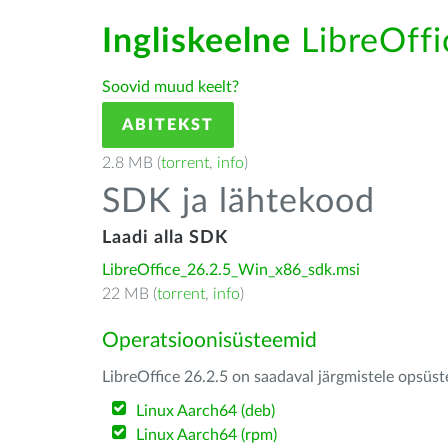
Ingliskeelne
LibreOffic
Soovid muud keelt?
ABITEKST
2.8 MB (
torrent
,
info
)
SDK ja lähtekood
Laadi alla SDK
LibreOffice_26.2.5_Win_x86_sdk.msi
22 MB (
torrent
,
info
)
Operatsioonisüsteemid
LibreOffice 26.2.5 on saadaval järgmistele opsüs
Linux Aarch64 (deb)
Linux Aarch64 (rpm)