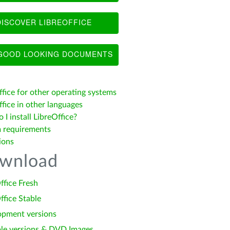
ISCOVER LIBREOFFICE
OOD LOOKING DOCUMENTS
ffice for other operating systems
fice in other languages
I install LibreOffice?
 requirements
ions
wnload
ffice Fresh
ffice Stable
opment versions
le versions & DVD Images