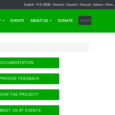
English
|
中文 (简体)
|
Deutsch
|
Español
|
Français
|
Italiano
|
More...
Y
EVENTS
ABOUT US
DONATE
DOCUMENTATION
PROVIDE FEEDBACK
JOIN THE PROJECT!
MEET US AT EVENTS