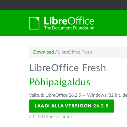
Download
/
LibreOffice Fresh
LibreOffice Fresh
Põhipaigaldus
Valitud: LibreOffice 26.2.5 — Windows (32 bit, d
LAADI ALLA VERSIOON 26.2.5
335 MB (
torrent
,
info
)