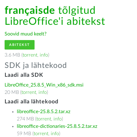
françaisde
tõlgitud
LibreOffice'i abitekst
Soovid muud keelt?
ABITEKST
3.6 MB (
torrent
,
info
)
SDK ja lähtekood
Laadi alla SDK
LibreOffice_25.8.5_Win_x86_sdk.msi
20 MB (
torrent
,
info
)
Laadi alla lähtekood
libreoffice-25.8.5.2.tar.xz
274 MB (
torrent
,
info
)
libreoffice-dictionaries-25.8.5.2.tar.xz
59 MB (
torrent
,
info
)