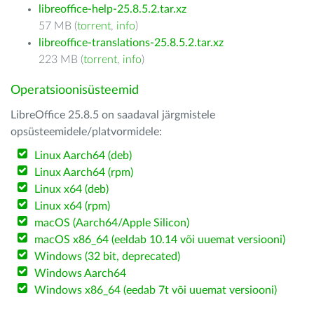
libreoffice-help-25.8.5.2.tar.xz
57 MB (
torrent
,
info
)
libreoffice-translations-25.8.5.2.tar.xz
223 MB (
torrent
,
info
)
Operatsioonisüsteemid
LibreOffice 25.8.5 on saadaval järgmistele
opsüsteemidele/platvormidele:
Linux Aarch64 (deb)
Linux Aarch64 (rpm)
Linux x64 (deb)
Linux x64 (rpm)
macOS (Aarch64/Apple Silicon)
macOS x86_64 (eeldab 10.14 või uuemat versiooni)
Windows (32 bit, deprecated)
Windows Aarch64
Windows x86_64 (eedab 7t või uuemat versiooni)