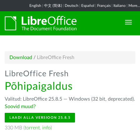
English
|
中文 (简体)
|
Deutsch
|
Español
|
Français
|
Italiano
|
More...
Download
/
LibreOffice Fresh
LibreOffice Fresh
Põhipaigaldus
Valitud: LibreOffice 25.8.5 — Windows (32 bit, deprecated).
Soovid muud?
LAADI ALLA VERSIOON 25.8.5
330 MB (
torrent
,
info
)