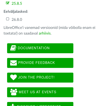
25.8.5
Eelväljalasked
:
26.8.0
LibreOffice'i vanemad versioonid (mida võibolla enam ei
toetata!) on saadaval
arhiivis
.
DOCUMENTATION
PROVIDE FEEDBACK
JOIN THE PROJECT!
MEET US AT EVENTS