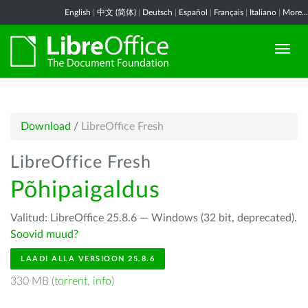
English
|
中文 (简体)
|
Deutsch
|
Español
|
Français
|
Italiano
|
More...
Download
/
LibreOffice Fresh
LibreOffice Fresh
Põhipaigaldus
Valitud: LibreOffice 25.8.6 — Windows (32 bit, deprecated).
Soovid muud?
LAADI ALLA VERSIOON 25.8.6
330 MB (
torrent
,
info
)