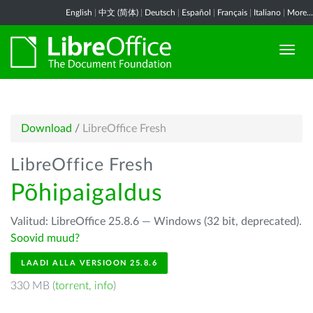
English
|
中文 (简体)
|
Deutsch
|
Español
|
Français
|
Italiano
|
More...
Download
/
LibreOffice Fresh
LibreOffice Fresh
Põhipaigaldus
Valitud: LibreOffice 25.8.6 — Windows (32 bit, deprecated).
Soovid muud?
LAADI ALLA VERSIOON 25.8.6
330 MB (
torrent
,
info
)