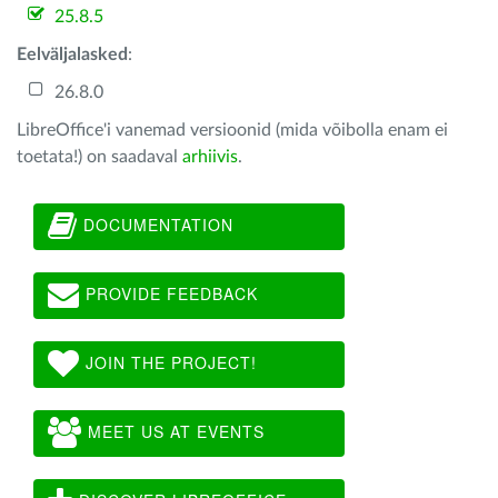
25.8.5
Eelväljalasked
:
26.8.0
LibreOffice'i vanemad versioonid (mida võibolla enam ei
toetata!) on saadaval
arhiivis
.
DOCUMENTATION
PROVIDE FEEDBACK
JOIN THE PROJECT!
MEET US AT EVENTS