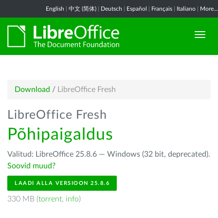
English
|
中文 (简体)
|
Deutsch
|
Español
|
Français
|
Italiano
|
More...
Download
/
LibreOffice Fresh
LibreOffice Fresh
Põhipaigaldus
Valitud: LibreOffice 25.8.6 — Windows (32 bit, deprecated).
Soovid muud?
LAADI ALLA VERSIOON 25.8.6
330 MB (
torrent
,
info
)