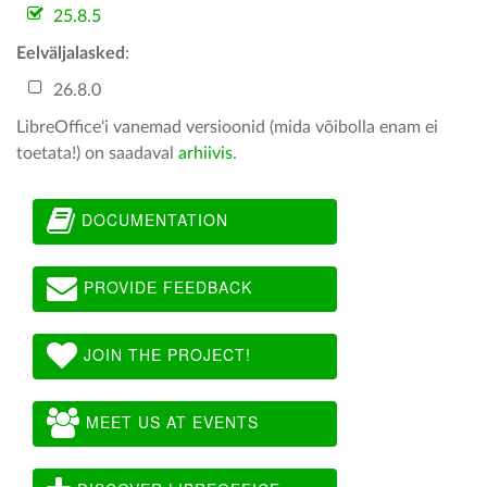
25.8.5
Eelväljalasked
:
26.8.0
LibreOffice'i vanemad versioonid (mida võibolla enam ei
toetata!) on saadaval
arhiivis
.
DOCUMENTATION
PROVIDE FEEDBACK
JOIN THE PROJECT!
MEET US AT EVENTS