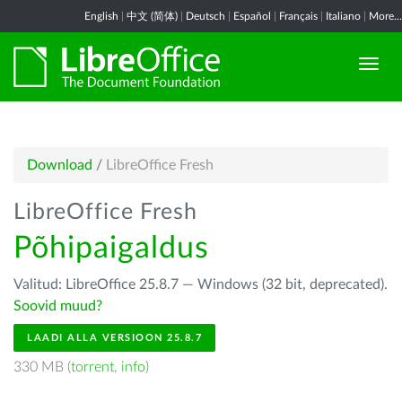
English
|
中文 (简体)
|
Deutsch
|
Español
|
Français
|
Italiano
|
More...
Download
/
LibreOffice Fresh
LibreOffice Fresh
Põhipaigaldus
Valitud: LibreOffice 25.8.7 — Windows (32 bit, deprecated).
Soovid muud?
LAADI ALLA VERSIOON 25.8.7
330 MB (
torrent
,
info
)