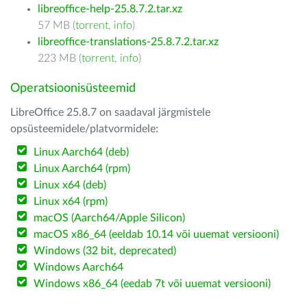
libreoffice-help-25.8.7.2.tar.xz
57 MB (
torrent
,
info
)
libreoffice-translations-25.8.7.2.tar.xz
223 MB (
torrent
,
info
)
Operatsioonisüsteemid
LibreOffice 25.8.7 on saadaval järgmistele
opsüsteemidele/platvormidele:
Linux Aarch64 (deb)
Linux Aarch64 (rpm)
Linux x64 (deb)
Linux x64 (rpm)
macOS (Aarch64/Apple Silicon)
macOS x86_64 (eeldab 10.14 või uuemat versiooni)
Windows (32 bit, deprecated)
Windows Aarch64
Windows x86_64 (eedab 7t või uuemat versiooni)