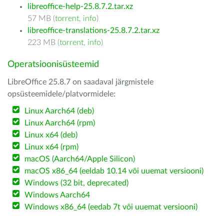
libreoffice-help-25.8.7.2.tar.xz
57 MB (
torrent
,
info
)
libreoffice-translations-25.8.7.2.tar.xz
223 MB (
torrent
,
info
)
Operatsioonisüsteemid
LibreOffice 25.8.7 on saadaval järgmistele
opsüsteemidele/platvormidele:
Linux Aarch64 (deb)
Linux Aarch64 (rpm)
Linux x64 (deb)
Linux x64 (rpm)
macOS (Aarch64/Apple Silicon)
macOS x86_64 (eeldab 10.14 või uuemat versiooni)
Windows (32 bit, deprecated)
Windows Aarch64
Windows x86_64 (eedab 7t või uuemat versiooni)