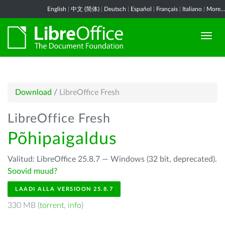
English
|
中文 (简体)
|
Deutsch
|
Español
|
Français
|
Italiano
|
More...
Download
/
LibreOffice Fresh
LibreOffice Fresh
Põhipaigaldus
Valitud: LibreOffice 25.8.7 — Windows (32 bit, deprecated).
Soovid muud?
LAADI ALLA VERSIOON 25.8.7
330 MB (
torrent
,
info
)