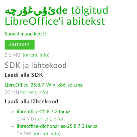
ﺉۇﻲﻏۇﺭچەde
tõlgitud
LibreOffice'i abitekst
Soovid muud keelt?
ABITEKST
3.6 MB (
torrent
,
info
)
SDK ja lähtekood
Laadi alla SDK
LibreOffice_25.8.7_Win_x86_sdk.msi
20 MB (
torrent
,
info
)
Laadi alla lähtekood
libreoffice-25.8.7.2.tar.xz
274 MB (
torrent
,
info
)
libreoffice-dictionaries-25.8.7.2.tar.xz
59 MB (
torrent
,
info
)