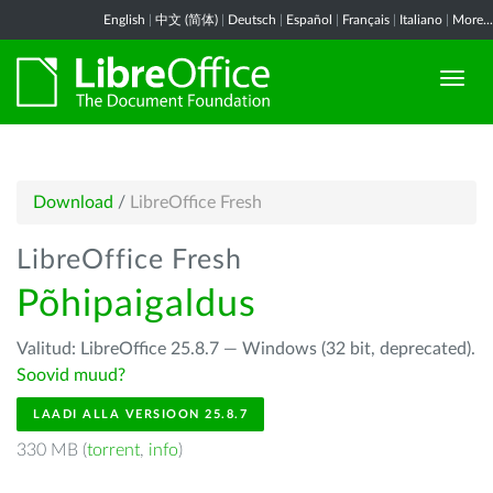
English
|
中文 (简体)
|
Deutsch
|
Español
|
Français
|
Italiano
|
More...
Download
/
LibreOffice Fresh
LibreOffice Fresh
Põhipaigaldus
Valitud: LibreOffice 25.8.7 — Windows (32 bit, deprecated).
Soovid muud?
LAADI ALLA VERSIOON 25.8.7
330 MB (
torrent
,
info
)