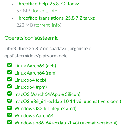
libreoffice-help-25.8.7.2.tar.xz
57 MB (
torrent
,
info
)
libreoffice-translations-25.8.7.2.tar.xz
223 MB (
torrent
,
info
)
Operatsioonisüsteemid
LibreOffice 25.8.7 on saadaval järgmistele
opsüsteemidele/platvormidele:
Linux Aarch64 (deb)
Linux Aarch64 (rpm)
Linux x64 (deb)
Linux x64 (rpm)
macOS (Aarch64/Apple Silicon)
macOS x86_64 (eeldab 10.14 või uuemat versiooni)
Windows (32 bit, deprecated)
Windows Aarch64
Windows x86_64 (eedab 7t või uuemat versiooni)