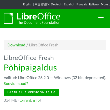
English
|
中文 (简体)
|
Deutsch
|
Español
|
Français
|
Italiano
|
More...
Download
/
LibreOffice Fresh
LibreOffice Fresh
Põhipaigaldus
Valitud: LibreOffice 26.2.0 — Windows (32 bit, deprecated).
Soovid muud?
LAADI ALLA VERSIOON 26.2.0
334 MB (
torrent
,
info
)