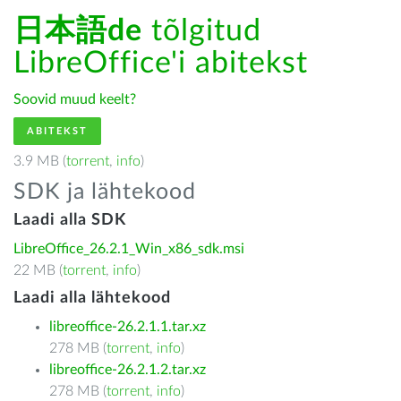
日本語de
tõlgitud
LibreOffice'i abitekst
Soovid muud keelt?
ABITEKST
3.9 MB (
torrent
,
info
)
SDK ja lähtekood
Laadi alla SDK
LibreOffice_26.2.1_Win_x86_sdk.msi
22 MB (
torrent
,
info
)
Laadi alla lähtekood
libreoffice-26.2.1.1.tar.xz
278 MB (
torrent
,
info
)
libreoffice-26.2.1.2.tar.xz
278 MB (
torrent
,
info
)