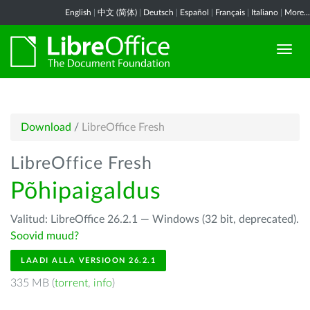
English
|
中文 (简体)
|
Deutsch
|
Español
|
Français
|
Italiano
|
More...
Download
/
LibreOffice Fresh
LibreOffice Fresh
Põhipaigaldus
Valitud: LibreOffice 26.2.1 — Windows (32 bit, deprecated).
Soovid muud?
LAADI ALLA VERSIOON 26.2.1
335 MB (
torrent
,
info
)