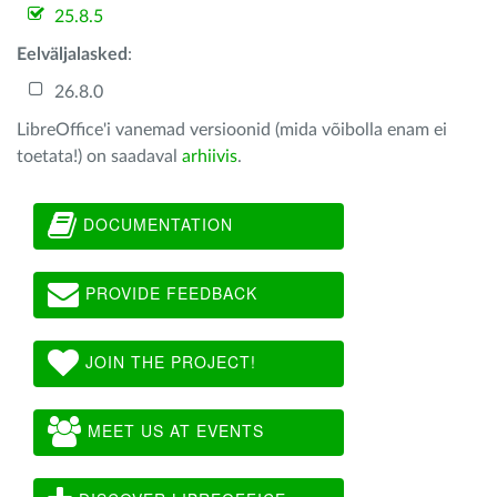
25.8.5
Eelväljalasked
:
26.8.0
LibreOffice'i vanemad versioonid (mida võibolla enam ei
toetata!) on saadaval
arhiivis
.
DOCUMENTATION
PROVIDE FEEDBACK
JOIN THE PROJECT!
MEET US AT EVENTS