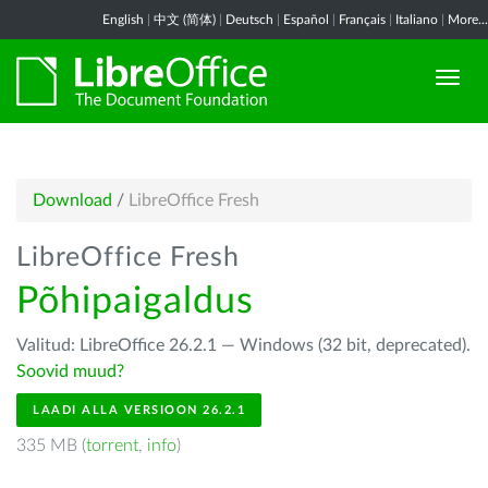
English
|
中文 (简体)
|
Deutsch
|
Español
|
Français
|
Italiano
|
More...
Download
/
LibreOffice Fresh
LibreOffice Fresh
Põhipaigaldus
Valitud: LibreOffice 26.2.1 — Windows (32 bit, deprecated).
Soovid muud?
LAADI ALLA VERSIOON 26.2.1
335 MB (
torrent
,
info
)