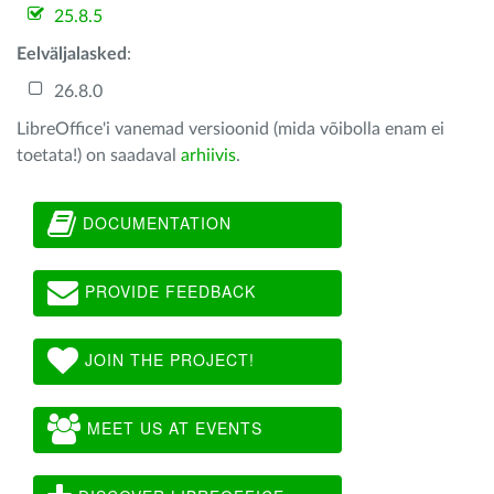
25.8.5
Eelväljalasked
:
26.8.0
LibreOffice'i vanemad versioonid (mida võibolla enam ei
toetata!) on saadaval
arhiivis
.
DOCUMENTATION
PROVIDE FEEDBACK
JOIN THE PROJECT!
MEET US AT EVENTS