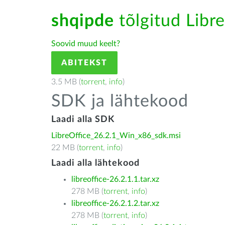
shqipde
tõlgitud Libre
Soovid muud keelt?
ABITEKST
3.5 MB (
torrent
,
info
)
SDK ja lähtekood
Laadi alla SDK
LibreOffice_26.2.1_Win_x86_sdk.msi
22 MB (
torrent
,
info
)
Laadi alla lähtekood
libreoffice-26.2.1.1.tar.xz
278 MB (
torrent
,
info
)
libreoffice-26.2.1.2.tar.xz
278 MB (
torrent
,
info
)