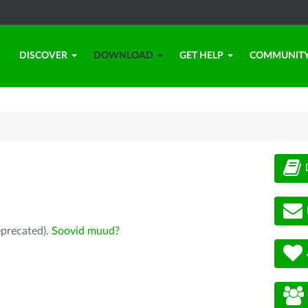
DISCOVER
DOWNLOAD
GET HELP
COMMUNIT
eprecated).
Soovid muud?