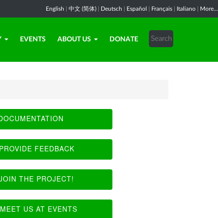
English
|
中文 (简体)
|
Deutsch
|
Español
|
Français
|
Italiano
|
More...
Y
EVENTS
ABOUT US
DONATE
DOCUMENTATION
PROVIDE FEEDBACK
JOIN THE PROJECT!
MEET US AT EVENTS