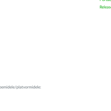
Releas
teemidele/platvormidele: