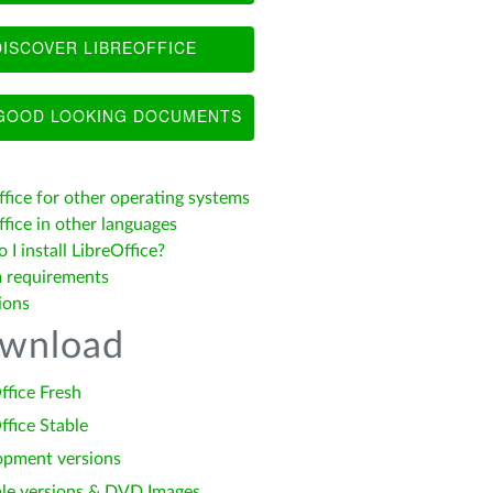
ISCOVER LIBREOFFICE
OOD LOOKING DOCUMENTS
ffice for other operating systems
fice in other languages
I install LibreOffice?
 requirements
ions
wnload
ffice Fresh
ffice Stable
opment versions
le versions & DVD Images