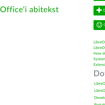
Office'i abitekst
D
G
LibreO
LibreOf
How do 
System
Extens
Do
LibreO
LibreO
Devel
Portab