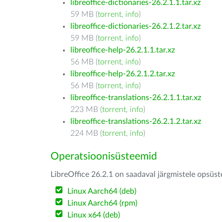
libreoffice-dictionaries-26.2.1.1.tar.xz
59 MB (
torrent
,
info
)
libreoffice-dictionaries-26.2.1.2.tar.xz
59 MB (
torrent
,
info
)
libreoffice-help-26.2.1.1.tar.xz
56 MB (
torrent
,
info
)
libreoffice-help-26.2.1.2.tar.xz
56 MB (
torrent
,
info
)
libreoffice-translations-26.2.1.1.tar.xz
223 MB (
torrent
,
info
)
libreoffice-translations-26.2.1.2.tar.xz
224 MB (
torrent
,
info
)
Operatsioonisüsteemid
LibreOffice 26.2.1 on saadaval järgmistele opsüs
Linux Aarch64 (deb)
Linux Aarch64 (rpm)
Linux x64 (deb)