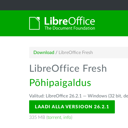
Download
/
LibreOffice Fresh
LibreOffice Fresh
Põhipaigaldus
Valitud: LibreOffice 26.2.1 — Windows (32 bit, d
LAADI ALLA VERSIOON 26.2.1
335 MB (
torrent
,
info
)