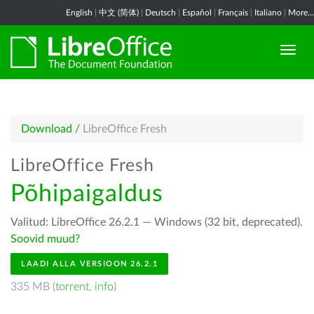
English
|
中文 (简体)
|
Deutsch
|
Español
|
Français
|
Italiano
|
More...
Download
/
LibreOffice Fresh
LibreOffice Fresh
Põhipaigaldus
Valitud: LibreOffice 26.2.1 — Windows (32 bit, deprecated).
Soovid muud?
LAADI ALLA VERSIOON 26.2.1
335 MB (
torrent
,
info
)