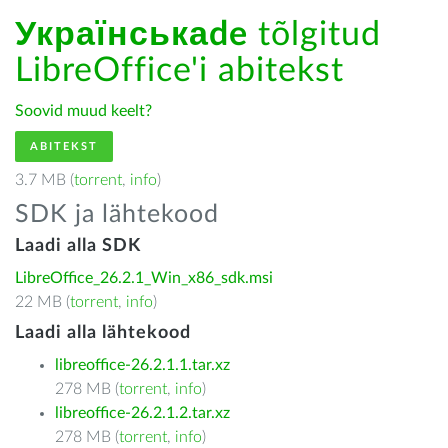
Українськаde
tõlgitud
LibreOffice'i abitekst
Soovid muud keelt?
ABITEKST
3.7 MB (
torrent
,
info
)
SDK ja lähtekood
Laadi alla SDK
LibreOffice_26.2.1_Win_x86_sdk.msi
22 MB (
torrent
,
info
)
Laadi alla lähtekood
libreoffice-26.2.1.1.tar.xz
278 MB (
torrent
,
info
)
libreoffice-26.2.1.2.tar.xz
278 MB (
torrent
,
info
)