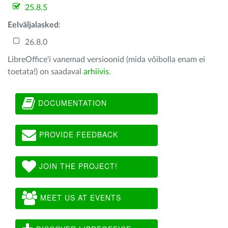
25.8.5
Eelväljalasked
:
26.8.0
LibreOffice'i vanemad versioonid (mida võibolla enam ei
toetata!) on saadaval
arhiivis
.
DOCUMENTATION
PROVIDE FEEDBACK
JOIN THE PROJECT!
MEET US AT EVENTS