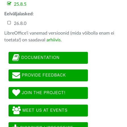
25.8.5
Eelväljalasked
:
26.8.0
LibreOffice'i vanemad versioonid (mida võibolla enam ei
toetata!) on saadaval
arhiivis
.
DOCUMENTATION
PROVIDE FEEDBACK
JOIN THE PROJECT!
MEET US AT EVENTS