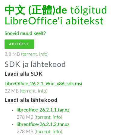
中文 (正體)de
tõlgitud
LibreOffice'i abitekst
Soovid muud keelt?
ABITEKST
3.8 MB (
torrent
,
info
)
SDK ja lähtekood
Laadi alla SDK
LibreOffice_26.2.1_Win_x86_sdk.msi
22 MB (
torrent
,
info
)
Laadi alla lähtekood
libreoffice-26.2.1.1.tar.xz
278 MB (
torrent
,
info
)
libreoffice-26.2.1.2.tar.xz
278 MB (
torrent
,
info
)