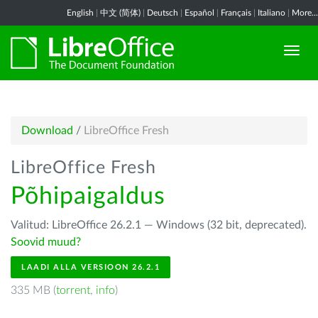
English
|
中文 (简体)
|
Deutsch
|
Español
|
Français
|
Italiano
|
More...
Download
/
LibreOffice Fresh
LibreOffice Fresh
Põhipaigaldus
Valitud: LibreOffice 26.2.1 — Windows (32 bit, deprecated).
Soovid muud?
LAADI ALLA VERSIOON 26.2.1
335 MB (
torrent
,
info
)