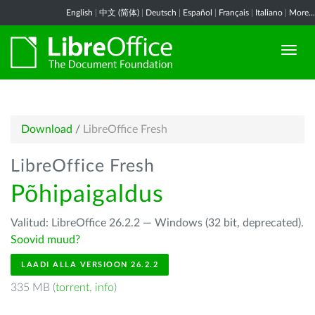
English
|
中文 (简体)
|
Deutsch
|
Español
|
Français
|
Italiano
|
More...
Download
/
LibreOffice Fresh
LibreOffice Fresh
Põhipaigaldus
Valitud: LibreOffice 26.2.2 — Windows (32 bit, deprecated).
Soovid muud?
LAADI ALLA VERSIOON 26.2.2
335 MB (
torrent
,
info
)