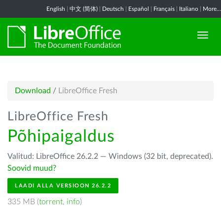
English
|
中文 (简体)
|
Deutsch
|
Español
|
Français
|
Italiano
|
More...
Download
/
LibreOffice Fresh
LibreOffice Fresh
Põhipaigaldus
Valitud: LibreOffice 26.2.2 — Windows (32 bit, deprecated).
Soovid muud?
LAADI ALLA VERSIOON 26.2.2
335 MB (
torrent
,
info
)