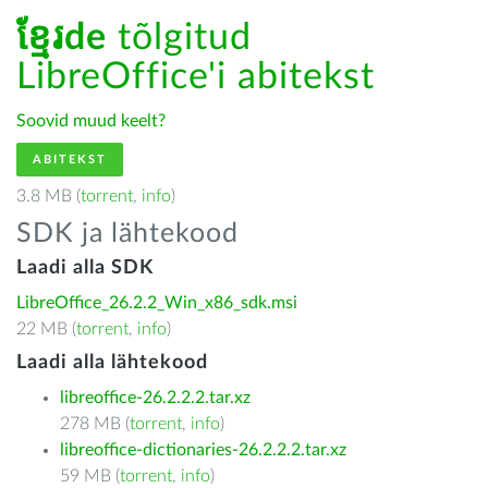
ខ្មែរde
tõlgitud
LibreOffice'i abitekst
Soovid muud keelt?
ABITEKST
3.8 MB (
torrent
,
info
)
SDK ja lähtekood
Laadi alla SDK
LibreOffice_26.2.2_Win_x86_sdk.msi
22 MB (
torrent
,
info
)
Laadi alla lähtekood
libreoffice-26.2.2.2.tar.xz
278 MB (
torrent
,
info
)
libreoffice-dictionaries-26.2.2.2.tar.xz
59 MB (
torrent
,
info
)