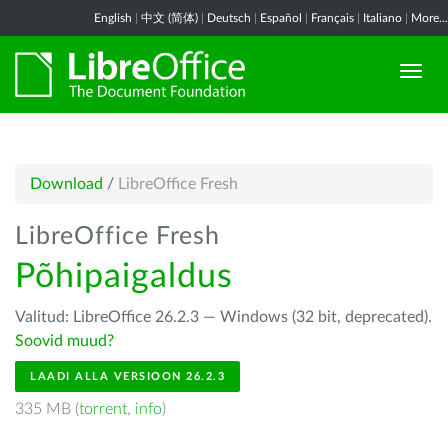
English
|
中文 (简体)
|
Deutsch
|
Español
|
Français
|
Italiano
|
More...
Download
/
LibreOffice Fresh
LibreOffice Fresh
Põhipaigaldus
Valitud: LibreOffice 26.2.3 — Windows (32 bit, deprecated).
Soovid muud?
LAADI ALLA VERSIOON 26.2.3
335 MB (
torrent
,
info
)