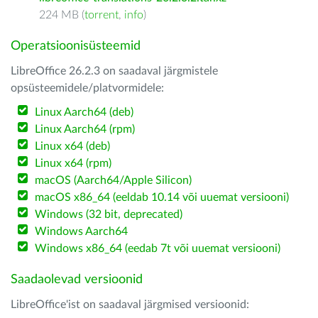
224 MB (
torrent
,
info
)
Operatsioonisüsteemid
LibreOffice 26.2.3 on saadaval järgmistele
opsüsteemidele/platvormidele:
Linux Aarch64 (deb)
Linux Aarch64 (rpm)
Linux x64 (deb)
Linux x64 (rpm)
macOS (Aarch64/Apple Silicon)
macOS x86_64 (eeldab 10.14 või uuemat versiooni)
Windows (32 bit, deprecated)
Windows Aarch64
Windows x86_64 (eedab 7t või uuemat versiooni)
Saadaolevad versioonid
LibreOffice'ist on saadaval järgmised versioonid: