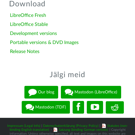
Download
LibreOffice Fresh
LibreOffice Stable
Development versions
Portable versions & DVD Images
Release Notes
Jälgi meid
Our blog
Mastodon (LibreOffice)
Mastodon (TDF)
Impressum (Legal Info)
|
Datenschutzerklärung (Privacy Policy)
|
Statutes (non-
binding English translation)
-
Satzung (binding German version)
| Copyright
information: Unless otherwise specified, all text and images on this website are