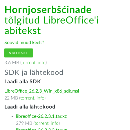
Hornjoserbšćinade
tõlgitud LibreOffice'i
abitekst
Soovid muud keelt?
ABITEKST
3.6 MB (
torrent
,
info
)
SDK ja lähtekood
Laadi alla SDK
LibreOffice_26.2.3_Win_x86_sdk.msi
22 MB (
torrent
,
info
)
Laadi alla lähtekood
libreoffice-26.2.3.1.tar.xz
279 MB (
torrent
,
info
)