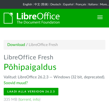
English
|
中文 (简体)
|
Deutsch
|
Español
|
Français
|
Italiano
|
More...
Download
/
LibreOffice Fresh
LibreOffice Fresh
Põhipaigaldus
Valitud: LibreOffice 26.2.3 — Windows (32 bit, deprecated).
Soovid muud?
LAADI ALLA VERSIOON 26.2.3
335 MB (
torrent
,
info
)