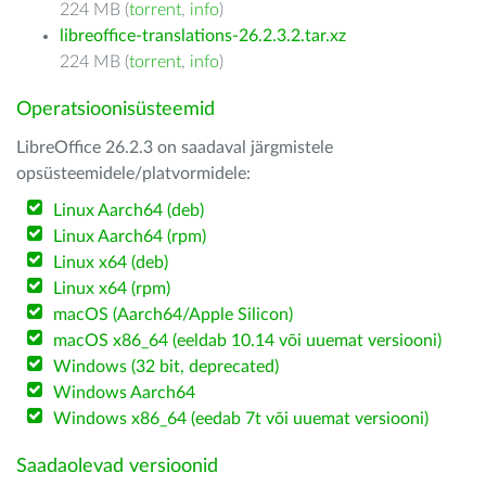
224 MB (
torrent
,
info
)
libreoffice-translations-26.2.3.2.tar.xz
224 MB (
torrent
,
info
)
Operatsioonisüsteemid
LibreOffice 26.2.3 on saadaval järgmistele
opsüsteemidele/platvormidele:
Linux Aarch64 (deb)
Linux Aarch64 (rpm)
Linux x64 (deb)
Linux x64 (rpm)
macOS (Aarch64/Apple Silicon)
macOS x86_64 (eeldab 10.14 või uuemat versiooni)
Windows (32 bit, deprecated)
Windows Aarch64
Windows x86_64 (eedab 7t või uuemat versiooni)
Saadaolevad versioonid