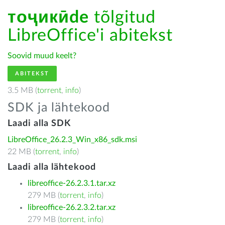
тоҷикӣde
tõlgitud
LibreOffice'i abitekst
Soovid muud keelt?
ABITEKST
3.5 MB (
torrent
,
info
)
SDK ja lähtekood
Laadi alla SDK
LibreOffice_26.2.3_Win_x86_sdk.msi
22 MB (
torrent
,
info
)
Laadi alla lähtekood
libreoffice-26.2.3.1.tar.xz
279 MB (
torrent
,
info
)
libreoffice-26.2.3.2.tar.xz
279 MB (
torrent
,
info
)