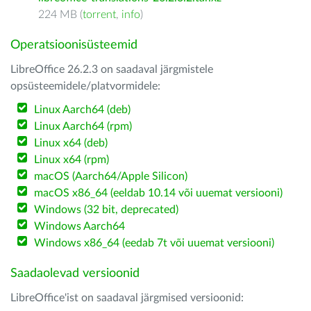
224 MB (
torrent
,
info
)
Operatsioonisüsteemid
LibreOffice 26.2.3 on saadaval järgmistele
opsüsteemidele/platvormidele:
Linux Aarch64 (deb)
Linux Aarch64 (rpm)
Linux x64 (deb)
Linux x64 (rpm)
macOS (Aarch64/Apple Silicon)
macOS x86_64 (eeldab 10.14 või uuemat versiooni)
Windows (32 bit, deprecated)
Windows Aarch64
Windows x86_64 (eedab 7t või uuemat versiooni)
Saadaolevad versioonid
LibreOffice'ist on saadaval järgmised versioonid: