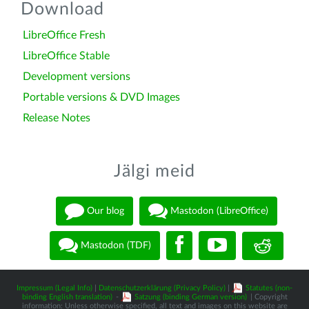
Download
LibreOffice Fresh
LibreOffice Stable
Development versions
Portable versions & DVD Images
Release Notes
Jälgi meid
Our blog
Mastodon (LibreOffice)
Mastodon (TDF)
Impressum (Legal Info)
|
Datenschutzerklärung (Privacy Policy)
|
Statutes (non-
binding English translation)
-
Satzung (binding German version)
| Copyright
information: Unless otherwise specified, all text and images on this website are