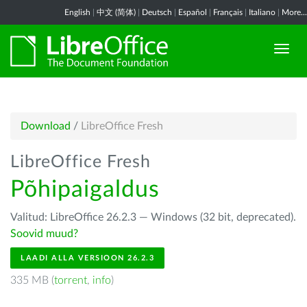
English
|
中文 (简体)
|
Deutsch
|
Español
|
Français
|
Italiano
|
More...
Download
/
LibreOffice Fresh
LibreOffice Fresh
Põhipaigaldus
Valitud: LibreOffice 26.2.3 — Windows (32 bit, deprecated).
Soovid muud?
LAADI ALLA VERSIOON 26.2.3
335 MB (
torrent
,
info
)