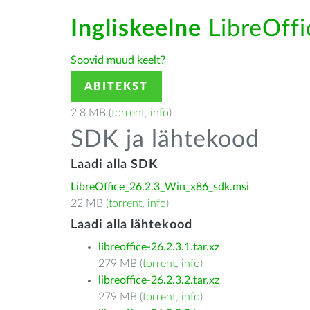
Ingliskeelne
LibreOffic
Soovid muud keelt?
ABITEKST
2.8 MB (
torrent
,
info
)
SDK ja lähtekood
Laadi alla SDK
LibreOffice_26.2.3_Win_x86_sdk.msi
22 MB (
torrent
,
info
)
Laadi alla lähtekood
libreoffice-26.2.3.1.tar.xz
279 MB (
torrent
,
info
)
libreoffice-26.2.3.2.tar.xz
279 MB (
torrent
,
info
)