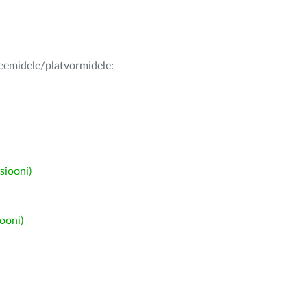
teemidele/platvormidele:
siooni)
ooni)