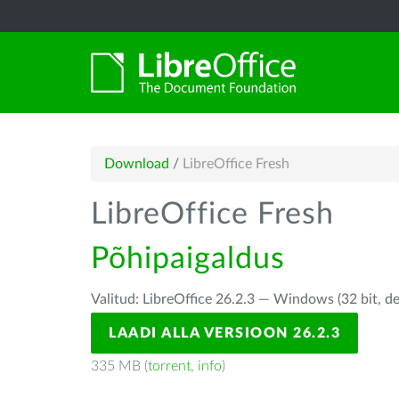
Download
/
LibreOffice Fresh
LibreOffice Fresh
Põhipaigaldus
Valitud: LibreOffice 26.2.3 — Windows (32 bit, d
LAADI ALLA VERSIOON 26.2.3
335 MB (
torrent
,
info
)