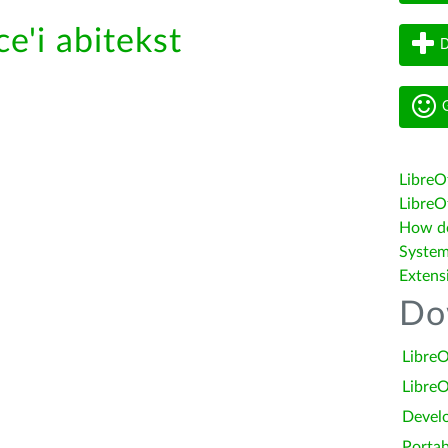
e'i abitekst
D
G
LibreO
LibreOf
How do 
System
Extens
Do
LibreO
LibreO
Devel
Portab