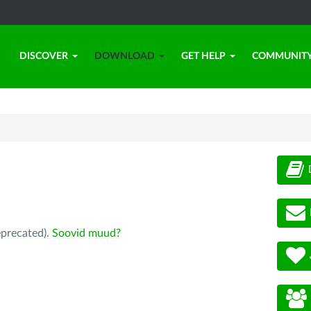
DISCOVER
DOWNLOAD
GET HELP
COMMUNIT
eprecated).
Soovid muud?