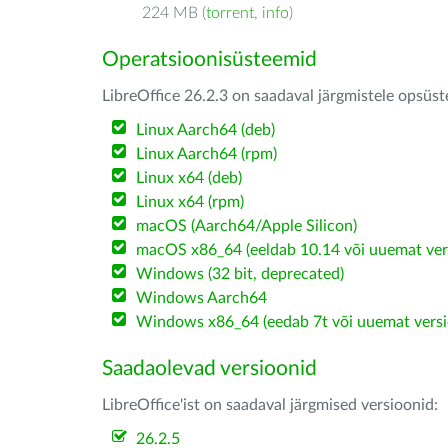
224 MB (
torrent
,
info
)
Operatsioonisüsteemid
LibreOffice 26.2.3 on saadaval järgmistele opsüs
Linux Aarch64 (deb)
Linux Aarch64 (rpm)
Linux x64 (deb)
Linux x64 (rpm)
macOS (Aarch64/Apple Silicon)
macOS x86_64 (eeldab 10.14 või uuemat ver
Windows (32 bit, deprecated)
Windows Aarch64
Windows x86_64 (eedab 7t või uuemat versi
Saadaolevad versioonid
LibreOffice'ist on saadaval järgmised versioonid:
26.2.5