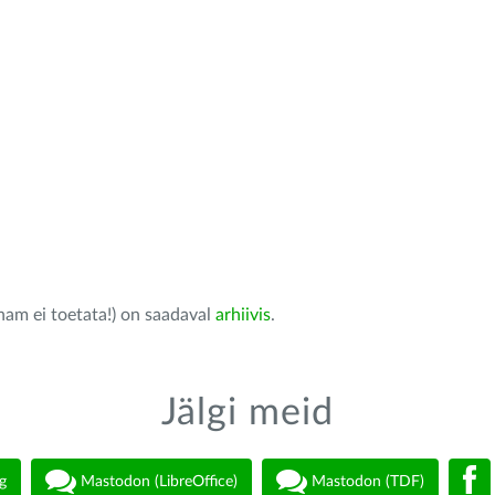
nam ei toetata!) on saadaval
arhiivis
.
Jälgi meid
g
Mastodon (LibreOffice)
Mastodon (TDF)