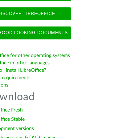
ISCOVER LIBREOFFICE
OOD LOOKING DOCUMENTS
ffice for other operating systems
fice in other languages
I install LibreOffice?
 requirements
ions
wnload
ffice Fresh
ffice Stable
opment versions
le versions & DVD Images