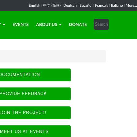
English
|
中文 (简体)
|
Deutsch
|
Español
|
Français
|
Italiano
|
More...
Y
EVENTS
ABOUT US
DONATE
DOCUMENTATION
PROVIDE FEEDBACK
JOIN THE PROJECT!
MEET US AT EVENTS