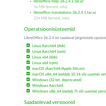
libreoffice-help-26.2.4.1.tar.xz
56 MB (
torrent
,
info
)
libreoffice-translations-26.2.4.1.tar.xz
224 MB (
torrent
,
info
)
Operatsioonisüsteemid
LibreOffice 26.2.4 on saadaval järgmistele opsüs
Linux Aarch64 (deb)
Linux Aarch64 (rpm)
Linux x64 (deb)
Linux x64 (rpm)
macOS (Aarch64/Apple Silicon)
macOS x86_64 (eeldab 10.14 või uuemat ver
Windows (32 bit, deprecated)
Windows Aarch64
Windows x86_64 (eedab 7t või uuemat versi
Saadaolevad versioonid