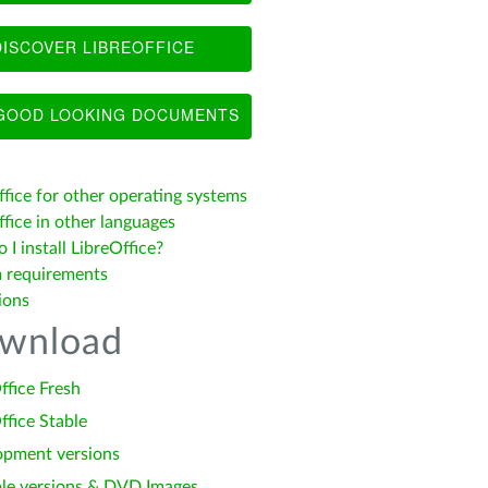
ISCOVER LIBREOFFICE
OOD LOOKING DOCUMENTS
ffice for other operating systems
fice in other languages
I install LibreOffice?
 requirements
ions
wnload
ffice Fresh
ffice Stable
opment versions
le versions & DVD Images