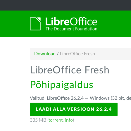
Download
/
LibreOffice Fresh
LibreOffice Fresh
Põhipaigaldus
Valitud: LibreOffice 26.2.4 — Windows (32 bit, d
LAADI ALLA VERSIOON 26.2.4
335 MB (
torrent
,
info
)