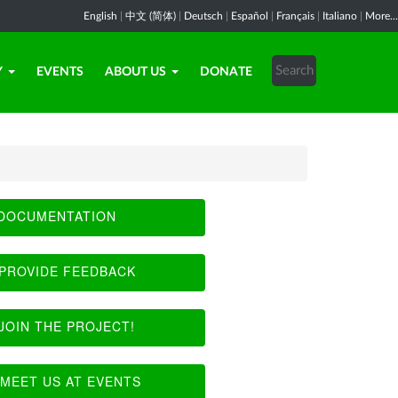
English
|
中文 (简体)
|
Deutsch
|
Español
|
Français
|
Italiano
|
More...
Y
EVENTS
ABOUT US
DONATE
DOCUMENTATION
PROVIDE FEEDBACK
JOIN THE PROJECT!
MEET US AT EVENTS