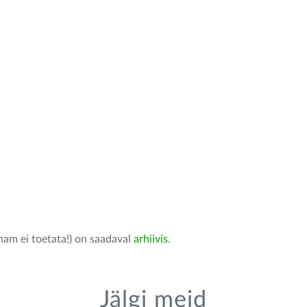
nam ei toetata!) on saadaval
arhiivis
.
Jälgi meid