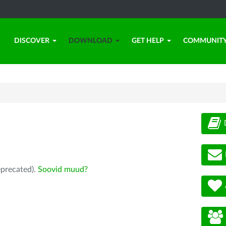
DISCOVER
DOWNLOAD
GET HELP
COMMUNIT
eprecated).
Soovid muud?