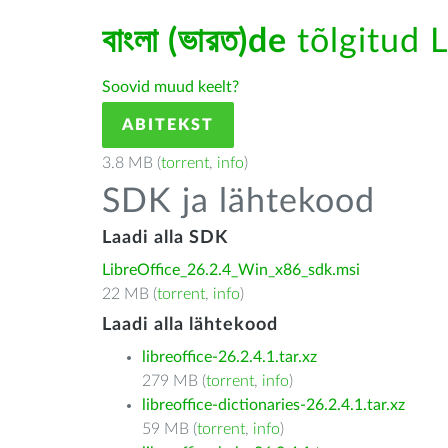
বাংলা (ভারত)de
tõlgitud L
Soovid muud keelt?
ABITEKST
3.8 MB (
torrent
,
info
)
SDK ja lähtekood
Laadi alla SDK
LibreOffice_26.2.4_Win_x86_sdk.msi
22 MB (
torrent
,
info
)
Laadi alla lähtekood
libreoffice-26.2.4.1.tar.xz
279 MB (
torrent
,
info
)
libreoffice-dictionaries-26.2.4.1.tar.xz
59 MB (
torrent
,
info
)