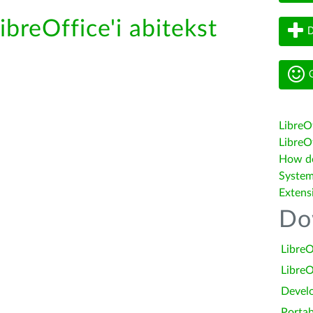
ibreOffice'i abitekst
D
G
LibreO
LibreOf
How do 
System
Extens
Do
LibreO
LibreO
Devel
Portab