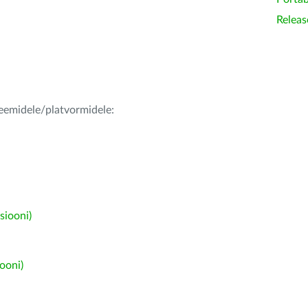
Releas
teemidele/platvormidele:
siooni)
ooni)