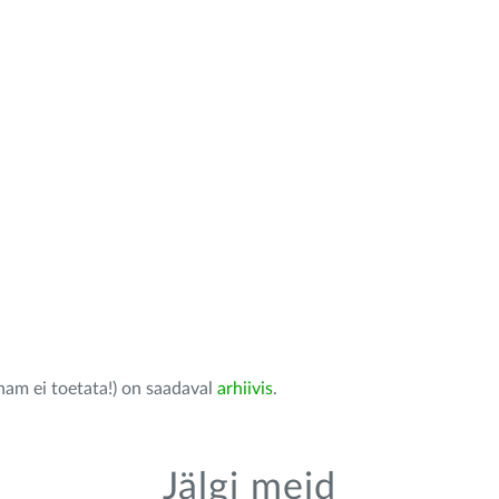
nam ei toetata!) on saadaval
arhiivis
.
Jälgi meid