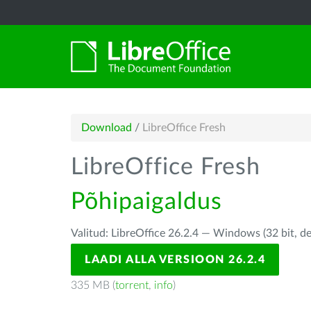
Download
/
LibreOffice Fresh
LibreOffice Fresh
Põhipaigaldus
Valitud: LibreOffice 26.2.4 — Windows (32 bit, d
LAADI ALLA VERSIOON 26.2.4
335 MB (
torrent
,
info
)