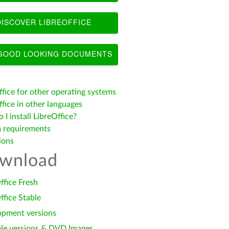
ISCOVER LIBREOFFICE
OOD LOOKING DOCUMENTS
ffice for other operating systems
fice in other languages
I install LibreOffice?
 requirements
ions
wnload
ffice Fresh
ffice Stable
opment versions
le versions & DVD Images