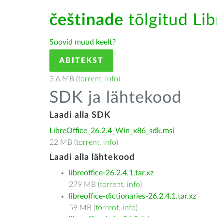
češtinade
tõlgitud Lib
Soovid muud keelt?
ABITEKST
3.6 MB (
torrent
,
info
)
SDK ja lähtekood
Laadi alla SDK
LibreOffice_26.2.4_Win_x86_sdk.msi
22 MB (
torrent
,
info
)
Laadi alla lähtekood
libreoffice-26.2.4.1.tar.xz
279 MB (
torrent
,
info
)
libreoffice-dictionaries-26.2.4.1.tar.xz
59 MB (
torrent
,
info
)