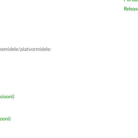
Releas
teemidele/platvormidele:
siooni)
ooni)