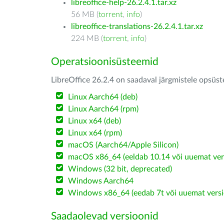
libreoffice-help-26.2.4.1.tar.xz
56 MB (
torrent
,
info
)
libreoffice-translations-26.2.4.1.tar.xz
224 MB (
torrent
,
info
)
Operatsioonisüsteemid
LibreOffice 26.2.4 on saadaval järgmistele opsüs
Linux Aarch64 (deb)
Linux Aarch64 (rpm)
Linux x64 (deb)
Linux x64 (rpm)
macOS (Aarch64/Apple Silicon)
macOS x86_64 (eeldab 10.14 või uuemat ver
Windows (32 bit, deprecated)
Windows Aarch64
Windows x86_64 (eedab 7t või uuemat versi
Saadaolevad versioonid