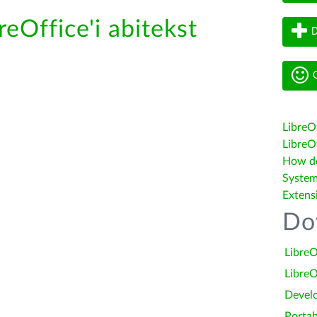
reOffice'i abitekst
D
G
LibreO
LibreOf
How do 
System
Extens
Do
LibreO
LibreO
Devel
Portab