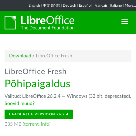
English
|
中文 (简体)
|
Deutsch
|
Español
|
Français
|
Italiano
|
More...
Download
/
LibreOffice Fresh
LibreOffice Fresh
Põhipaigaldus
Valitud: LibreOffice 26.2.4 — Windows (32 bit, deprecated).
Soovid muud?
LAADI ALLA VERSIOON 26.2.4
335 MB (
torrent
,
info
)