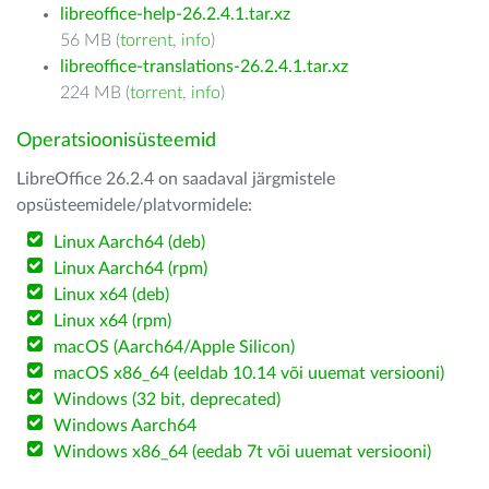
libreoffice-help-26.2.4.1.tar.xz
56 MB (
torrent
,
info
)
libreoffice-translations-26.2.4.1.tar.xz
224 MB (
torrent
,
info
)
Operatsioonisüsteemid
LibreOffice 26.2.4 on saadaval järgmistele
opsüsteemidele/platvormidele:
Linux Aarch64 (deb)
Linux Aarch64 (rpm)
Linux x64 (deb)
Linux x64 (rpm)
macOS (Aarch64/Apple Silicon)
macOS x86_64 (eeldab 10.14 või uuemat versiooni)
Windows (32 bit, deprecated)
Windows Aarch64
Windows x86_64 (eedab 7t või uuemat versiooni)