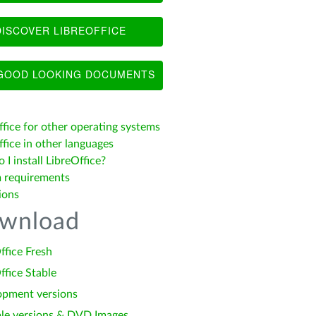
ISCOVER LIBREOFFICE
OOD LOOKING DOCUMENTS
ffice for other operating systems
fice in other languages
I install LibreOffice?
 requirements
ions
wnload
ffice Fresh
ffice Stable
opment versions
le versions & DVD Images