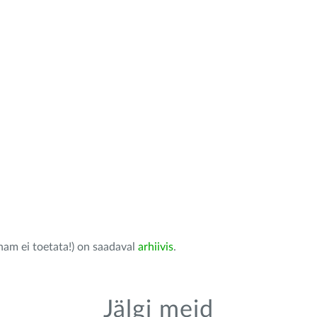
nam ei toetata!) on saadaval
arhiivis
.
Jälgi meid