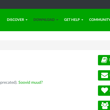
DISCOVER
DOWNLOAD
GET HELP
COMMUNIT
eprecated).
Soovid muud?