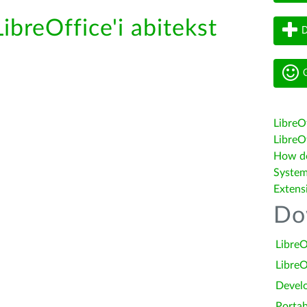
ibreOffice'i abitekst
D
G
LibreO
LibreOf
How do 
System
Extens
Do
LibreO
LibreO
Devel
Portab