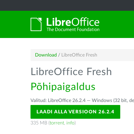
Download
/
LibreOffice Fresh
LibreOffice Fresh
Põhipaigaldus
Valitud: LibreOffice 26.2.4 — Windows (32 bit, d
LAADI ALLA VERSIOON 26.2.4
335 MB (
torrent
,
info
)