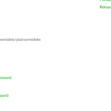
Releas
teemidele/platvormidele:
siooni)
ooni)