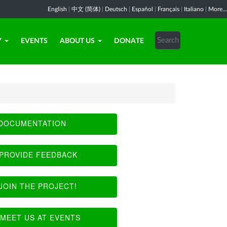
English
|
中文 (简体)
|
Deutsch
|
Español
|
Français
|
Italiano
|
More...
Y
EVENTS
ABOUT US
DONATE
DOCUMENTATION
PROVIDE FEEDBACK
JOIN THE PROJECT!
MEET US AT EVENTS