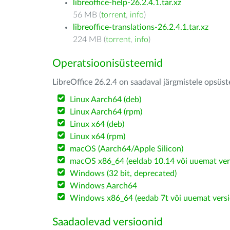
libreoffice-help-26.2.4.1.tar.xz
56 MB (
torrent
,
info
)
libreoffice-translations-26.2.4.1.tar.xz
224 MB (
torrent
,
info
)
Operatsioonisüsteemid
LibreOffice 26.2.4 on saadaval järgmistele opsüs
Linux Aarch64 (deb)
Linux Aarch64 (rpm)
Linux x64 (deb)
Linux x64 (rpm)
macOS (Aarch64/Apple Silicon)
macOS x86_64 (eeldab 10.14 või uuemat ver
Windows (32 bit, deprecated)
Windows Aarch64
Windows x86_64 (eedab 7t või uuemat versi
Saadaolevad versioonid