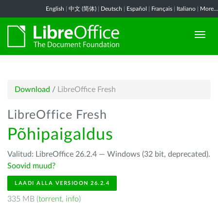
English
|
中文 (简体)
|
Deutsch
|
Español
|
Français
|
Italiano
|
More...
Download
/
LibreOffice Fresh
LibreOffice Fresh
Põhipaigaldus
Valitud: LibreOffice 26.2.4 — Windows (32 bit, deprecated).
Soovid muud?
LAADI ALLA VERSIOON 26.2.4
335 MB (
torrent
,
info
)