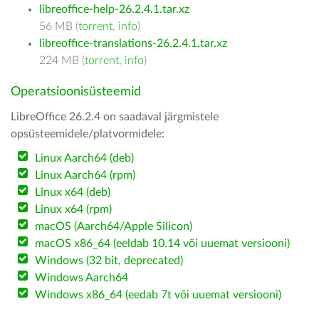
libreoffice-help-26.2.4.1.tar.xz
56 MB (
torrent
,
info
)
libreoffice-translations-26.2.4.1.tar.xz
224 MB (
torrent
,
info
)
Operatsioonisüsteemid
LibreOffice 26.2.4 on saadaval järgmistele
opsüsteemidele/platvormidele:
Linux Aarch64 (deb)
Linux Aarch64 (rpm)
Linux x64 (deb)
Linux x64 (rpm)
macOS (Aarch64/Apple Silicon)
macOS x86_64 (eeldab 10.14 või uuemat versiooni)
Windows (32 bit, deprecated)
Windows Aarch64
Windows x86_64 (eedab 7t või uuemat versiooni)