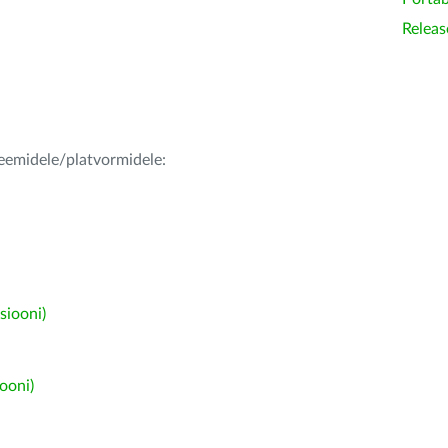
Releas
teemidele/platvormidele:
siooni)
ooni)