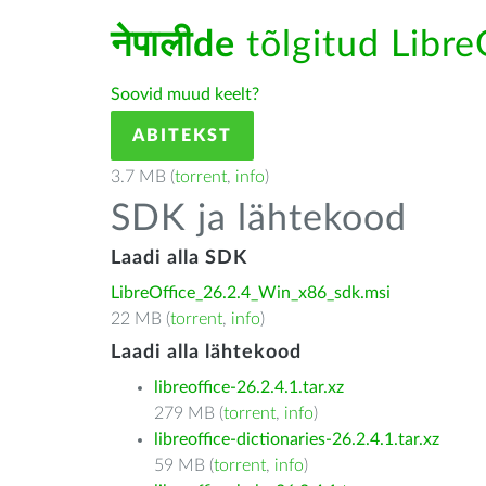
नेपालीde
tõlgitud LibreO
Soovid muud keelt?
ABITEKST
3.7 MB (
torrent
,
info
)
SDK ja lähtekood
Laadi alla SDK
LibreOffice_26.2.4_Win_x86_sdk.msi
22 MB (
torrent
,
info
)
Laadi alla lähtekood
libreoffice-26.2.4.1.tar.xz
279 MB (
torrent
,
info
)
libreoffice-dictionaries-26.2.4.1.tar.xz
59 MB (
torrent
,
info
)