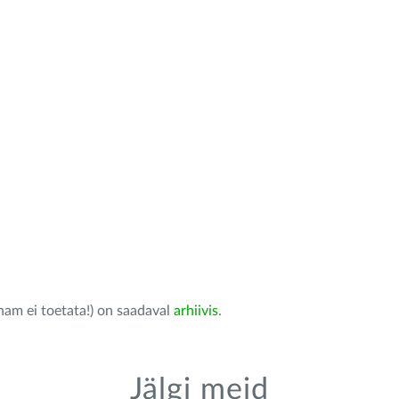
nam ei toetata!) on saadaval
arhiivis
.
Jälgi meid