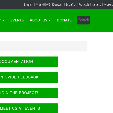
English
|
中文 (简体)
|
Deutsch
|
Español
|
Français
|
Italiano
|
More...
Y
EVENTS
ABOUT US
DONATE
DOCUMENTATION
PROVIDE FEEDBACK
JOIN THE PROJECT!
MEET US AT EVENTS