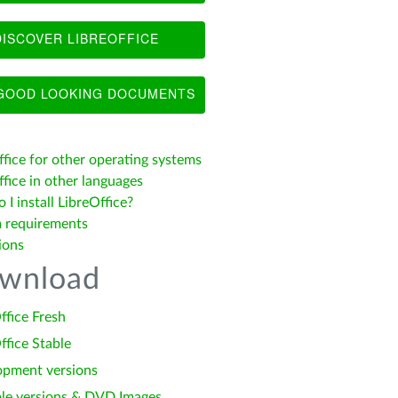
ISCOVER LIBREOFFICE
OOD LOOKING DOCUMENTS
ffice for other operating systems
fice in other languages
I install LibreOffice?
 requirements
ions
wnload
ffice Fresh
ffice Stable
opment versions
le versions & DVD Images