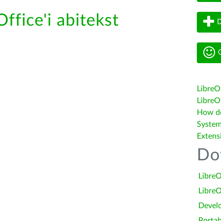
ffice'i abitekst
D
G
LibreO
LibreOf
How do 
System
Extens
Do
LibreO
LibreO
Devel
Portab