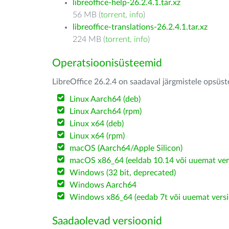
libreoffice-help-26.2.4.1.tar.xz
56 MB (
torrent
,
info
)
libreoffice-translations-26.2.4.1.tar.xz
224 MB (
torrent
,
info
)
Operatsioonisüsteemid
LibreOffice 26.2.4 on saadaval järgmistele opsüs
Linux Aarch64 (deb)
Linux Aarch64 (rpm)
Linux x64 (deb)
Linux x64 (rpm)
macOS (Aarch64/Apple Silicon)
macOS x86_64 (eeldab 10.14 või uuemat ver
Windows (32 bit, deprecated)
Windows Aarch64
Windows x86_64 (eedab 7t või uuemat versi
Saadaolevad versioonid