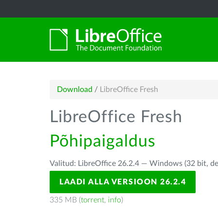
Download
/
LibreOffice Fresh
LibreOffice Fresh
Põhipaigaldus
Valitud: LibreOffice 26.2.4 — Windows (32 bit, d
LAADI ALLA VERSIOON 26.2.4
335 MB (
torrent
,
info
)