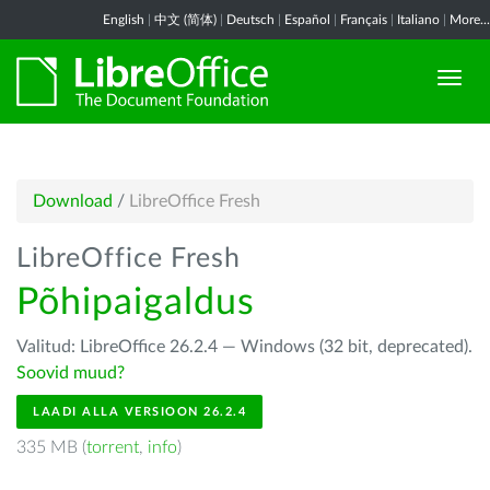
English
|
中文 (简体)
|
Deutsch
|
Español
|
Français
|
Italiano
|
More...
Download
/
LibreOffice Fresh
LibreOffice Fresh
Põhipaigaldus
Valitud: LibreOffice 26.2.4 — Windows (32 bit, deprecated).
Soovid muud?
LAADI ALLA VERSIOON 26.2.4
335 MB (
torrent
,
info
)