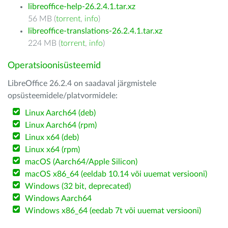
libreoffice-help-26.2.4.1.tar.xz
56 MB (
torrent
,
info
)
libreoffice-translations-26.2.4.1.tar.xz
224 MB (
torrent
,
info
)
Operatsioonisüsteemid
LibreOffice 26.2.4 on saadaval järgmistele
opsüsteemidele/platvormidele:
Linux Aarch64 (deb)
Linux Aarch64 (rpm)
Linux x64 (deb)
Linux x64 (rpm)
macOS (Aarch64/Apple Silicon)
macOS x86_64 (eeldab 10.14 või uuemat versiooni)
Windows (32 bit, deprecated)
Windows Aarch64
Windows x86_64 (eedab 7t või uuemat versiooni)