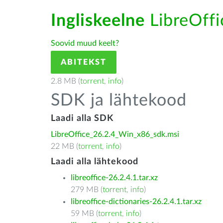
Ingliskeelne
LibreOffic
Soovid muud keelt?
ABITEKST
2.8 MB (
torrent
,
info
)
SDK ja lähtekood
Laadi alla SDK
LibreOffice_26.2.4_Win_x86_sdk.msi
22 MB (
torrent
,
info
)
Laadi alla lähtekood
libreoffice-26.2.4.1.tar.xz
279 MB (
torrent
,
info
)
libreoffice-dictionaries-26.2.4.1.tar.xz
59 MB (
torrent
,
info
)