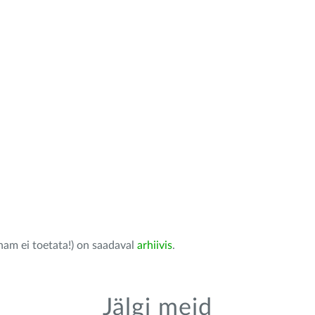
nam ei toetata!) on saadaval
arhiivis
.
Jälgi meid