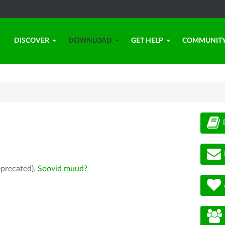
DISCOVER
DOWNLOAD
GET HELP
COMMUNIT
eprecated).
Soovid muud?