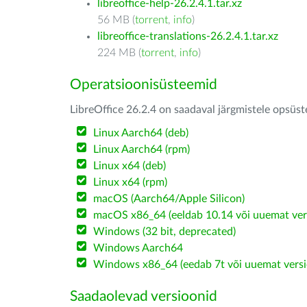
libreoffice-help-26.2.4.1.tar.xz
56 MB (
torrent
,
info
)
libreoffice-translations-26.2.4.1.tar.xz
224 MB (
torrent
,
info
)
Operatsioonisüsteemid
LibreOffice 26.2.4 on saadaval järgmistele opsüs
Linux Aarch64 (deb)
Linux Aarch64 (rpm)
Linux x64 (deb)
Linux x64 (rpm)
macOS (Aarch64/Apple Silicon)
macOS x86_64 (eeldab 10.14 või uuemat ver
Windows (32 bit, deprecated)
Windows Aarch64
Windows x86_64 (eedab 7t või uuemat versi
Saadaolevad versioonid