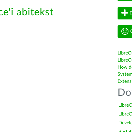
e'i abitekst
D
G
LibreO
LibreOf
How do 
System
Extens
Do
LibreO
LibreO
Devel
Portab