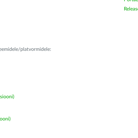
Releas
teemidele/platvormidele:
siooni)
ooni)