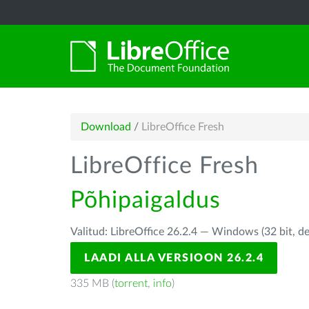
Download
/
LibreOffice Fresh
LibreOffice Fresh
Põhipaigaldus
Valitud: LibreOffice 26.2.4 — Windows (32 bit, d
LAADI ALLA VERSIOON 26.2.4
335 MB (
torrent
,
info
)