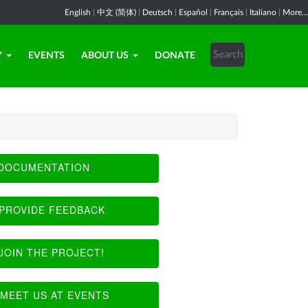
English
|
中文 (简体)
|
Deutsch
|
Español
|
Français
|
Italiano
|
More...
Y
EVENTS
ABOUT US
DONATE
DOCUMENTATION
PROVIDE FEEDBACK
JOIN THE PROJECT!
MEET US AT EVENTS