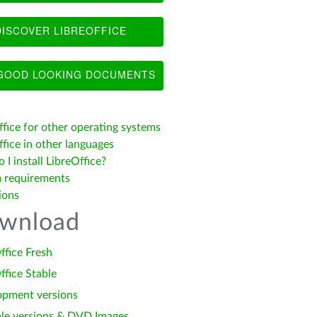
ISCOVER LIBREOFFICE
OOD LOOKING DOCUMENTS
ffice for other operating systems
fice in other languages
I install LibreOffice?
 requirements
ions
wnload
ffice Fresh
ffice Stable
opment versions
le versions & DVD Images