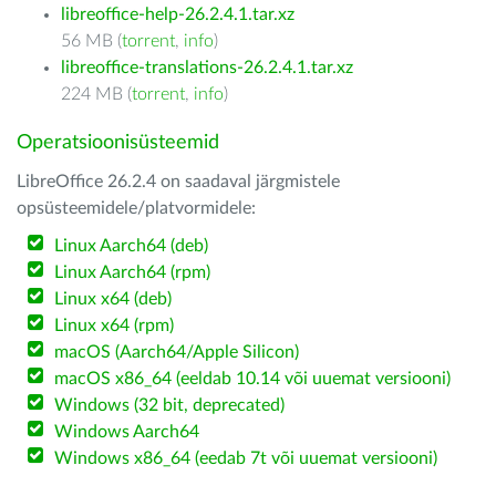
libreoffice-help-26.2.4.1.tar.xz
56 MB (
torrent
,
info
)
libreoffice-translations-26.2.4.1.tar.xz
224 MB (
torrent
,
info
)
Operatsioonisüsteemid
LibreOffice 26.2.4 on saadaval järgmistele
opsüsteemidele/platvormidele:
Linux Aarch64 (deb)
Linux Aarch64 (rpm)
Linux x64 (deb)
Linux x64 (rpm)
macOS (Aarch64/Apple Silicon)
macOS x86_64 (eeldab 10.14 või uuemat versiooni)
Windows (32 bit, deprecated)
Windows Aarch64
Windows x86_64 (eedab 7t või uuemat versiooni)