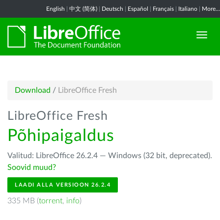
English
|
中文 (简体)
|
Deutsch
|
Español
|
Français
|
Italiano
|
More...
Download
/
LibreOffice Fresh
LibreOffice Fresh
Põhipaigaldus
Valitud: LibreOffice 26.2.4 — Windows (32 bit, deprecated).
Soovid muud?
LAADI ALLA VERSIOON 26.2.4
335 MB (
torrent
,
info
)