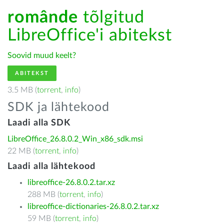
românde
tõlgitud
LibreOffice'i abitekst
Soovid muud keelt?
ABITEKST
3.5 MB (
torrent
,
info
)
SDK ja lähtekood
Laadi alla SDK
LibreOffice_26.8.0.2_Win_x86_sdk.msi
22 MB (
torrent
,
info
)
Laadi alla lähtekood
libreoffice-26.8.0.2.tar.xz
288 MB (
torrent
,
info
)
libreoffice-dictionaries-26.8.0.2.tar.xz
59 MB (
torrent
,
info
)