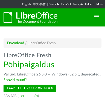
English
|
中文 (简体)
|
Deutsch
|
Español
|
Français
|
Italiano
|
More...
Download
/
LibreOffice Fresh
LibreOffice Fresh
Põhipaigaldus
Valitud: LibreOffice 26.8.0 — Windows (32 bit, deprecated).
Soovid muud?
LAADI ALLA VERSIOON 26.8.0
336 MB (
torrent
,
info
)