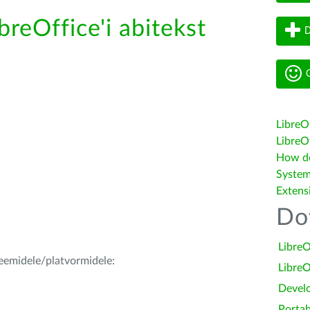
breOffice'i abitekst
D
G
LibreO
LibreOf
How do 
System
Extens
Do
LibreO
teemidele/platvormidele:
LibreO
Devel
Portab