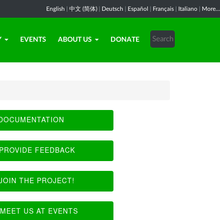
English
|
中文 (简体)
|
Deutsch
|
Español
|
Français
|
Italiano
|
More...
Y
EVENTS
ABOUT US
DONATE
DOCUMENTATION
PROVIDE FEEDBACK
JOIN THE PROJECT!
MEET US AT EVENTS