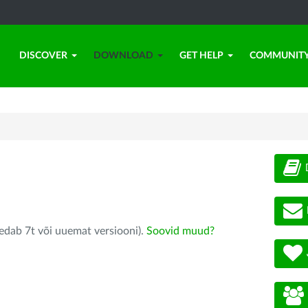
DISCOVER
DOWNLOAD
GET HELP
COMMUNIT
edab 7t või uuemat versiooni).
Soovid muud?