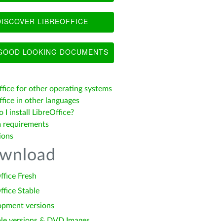
ISCOVER LIBREOFFICE
OOD LOOKING DOCUMENTS
ffice for other operating systems
fice in other languages
I install LibreOffice?
 requirements
ions
wnload
ffice Fresh
ffice Stable
opment versions
le versions & DVD Images