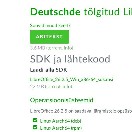
Deutschde
tõlgitud Li
Soovid muud keelt?
ABITEKST
3.6 MB (
torrent
,
info
)
SDK ja lähtekood
Laadi alla SDK
LibreOffice_26.2.5_Win_x86-64_sdk.msi
22 MB (
torrent
,
info
)
Operatsioonisüsteemid
LibreOffice 26.2.5 on saadaval järgmistele opsüs
Linux Aarch64 (deb)
Linux Aarch64 (rpm)