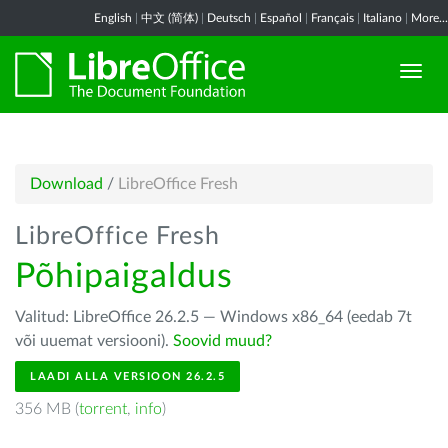
English
|
中文 (简体)
|
Deutsch
|
Español
|
Français
|
Italiano
|
More...
Download
/
LibreOffice Fresh
LibreOffice Fresh
Põhipaigaldus
Valitud: LibreOffice 26.2.5 — Windows x86_64 (eedab 7t
või uuemat versiooni).
Soovid muud?
LAADI ALLA VERSIOON 26.2.5
356 MB (
torrent
,
info
)