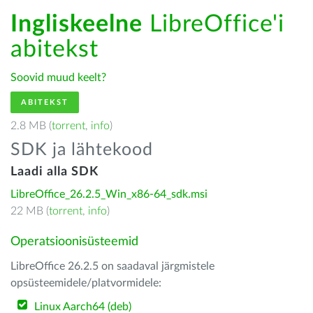
Ingliskeelne
LibreOffice'i
abitekst
Soovid muud keelt?
ABITEKST
2.8 MB (
torrent
,
info
)
SDK ja lähtekood
Laadi alla SDK
LibreOffice_26.2.5_Win_x86-64_sdk.msi
22 MB (
torrent
,
info
)
Operatsioonisüsteemid
LibreOffice 26.2.5 on saadaval järgmistele
opsüsteemidele/platvormidele:
Linux Aarch64 (deb)