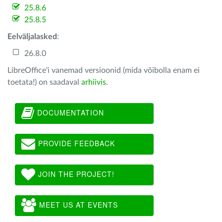
25.8.6
25.8.5
Eelväljalasked
:
26.8.0
LibreOffice'i vanemad versioonid (mida võibolla enam ei
toetata!) on saadaval
arhiivis
.
DOCUMENTATION
PROVIDE FEEDBACK
JOIN THE PROJECT!
MEET US AT EVENTS