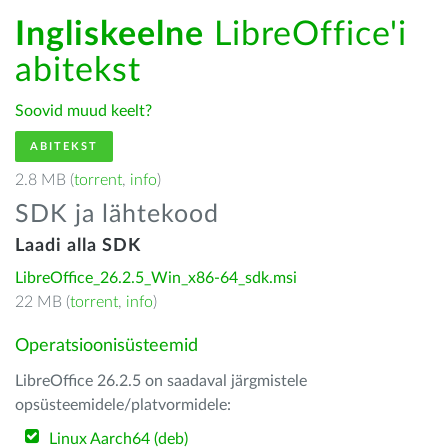
Ingliskeelne
LibreOffice'i
abitekst
Soovid muud keelt?
ABITEKST
2.8 MB (
torrent
,
info
)
SDK ja lähtekood
Laadi alla SDK
LibreOffice_26.2.5_Win_x86-64_sdk.msi
22 MB (
torrent
,
info
)
Operatsioonisüsteemid
LibreOffice 26.2.5 on saadaval järgmistele
opsüsteemidele/platvormidele:
Linux Aarch64 (deb)