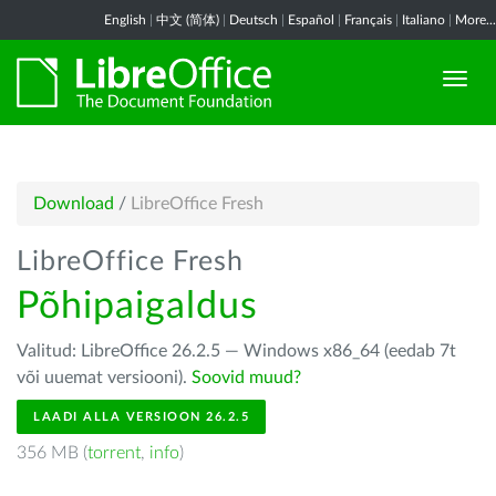
English
|
中文 (简体)
|
Deutsch
|
Español
|
Français
|
Italiano
|
More...
Download
/
LibreOffice Fresh
LibreOffice Fresh
Põhipaigaldus
Valitud: LibreOffice 26.2.5 — Windows x86_64 (eedab 7t
või uuemat versiooni).
Soovid muud?
LAADI ALLA VERSIOON 26.2.5
356 MB (
torrent
,
info
)