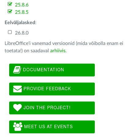
25.8.6
25.8.5
Eelväljalasked
:
26.8.0
LibreOffice'i vanemad versioonid (mida võibolla enam ei
toetata!) on saadaval
arhiivis
.
DOCUMENTATION
PROVIDE FEEDBACK
JOIN THE PROJECT!
MEET US AT EVENTS