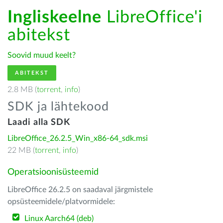
Ingliskeelne
LibreOffice'i
abitekst
Soovid muud keelt?
ABITEKST
2.8 MB (
torrent
,
info
)
SDK ja lähtekood
Laadi alla SDK
LibreOffice_26.2.5_Win_x86-64_sdk.msi
22 MB (
torrent
,
info
)
Operatsioonisüsteemid
LibreOffice 26.2.5 on saadaval järgmistele
opsüsteemidele/platvormidele:
Linux Aarch64 (deb)