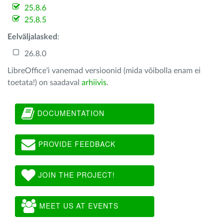
25.8.6
25.8.5
Eelväljalasked
:
26.8.0
LibreOffice'i vanemad versioonid (mida võibolla enam ei
toetata!) on saadaval
arhiivis
.
DOCUMENTATION
PROVIDE FEEDBACK
JOIN THE PROJECT!
MEET US AT EVENTS