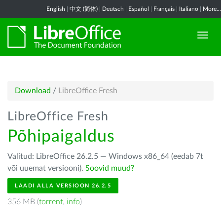
English
|
中文 (简体)
|
Deutsch
|
Español
|
Français
|
Italiano
|
More...
Download
/
LibreOffice Fresh
LibreOffice Fresh
Põhipaigaldus
Valitud: LibreOffice 26.2.5 — Windows x86_64 (eedab 7t
või uuemat versiooni).
Soovid muud?
LAADI ALLA VERSIOON 26.2.5
356 MB (
torrent
,
info
)