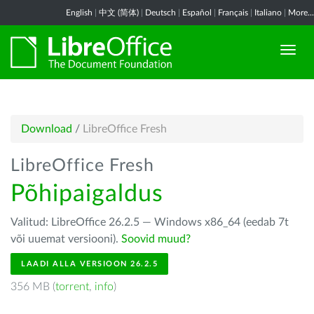
English
|
中文 (简体)
|
Deutsch
|
Español
|
Français
|
Italiano
|
More...
Download
/
LibreOffice Fresh
LibreOffice Fresh
Põhipaigaldus
Valitud: LibreOffice 26.2.5 — Windows x86_64 (eedab 7t
või uuemat versiooni).
Soovid muud?
LAADI ALLA VERSIOON 26.2.5
356 MB (
torrent
,
info
)