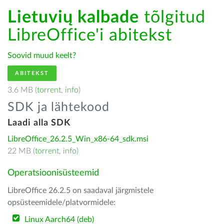
Lietuvių kalbade
tõlgitud
LibreOffice'i abitekst
Soovid muud keelt?
ABITEKST
3.6 MB (
torrent
,
info
)
SDK ja lähtekood
Laadi alla SDK
LibreOffice_26.2.5_Win_x86-64_sdk.msi
22 MB (
torrent
,
info
)
Operatsioonisüsteemid
LibreOffice 26.2.5 on saadaval järgmistele
opsüsteemidele/platvormidele:
Linux Aarch64 (deb)