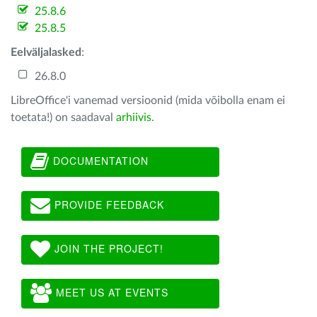
25.8.6
25.8.5
Eelväljalasked
:
26.8.0
LibreOffice'i vanemad versioonid (mida võibolla enam ei
toetata!) on saadaval
arhiivis
.
DOCUMENTATION
PROVIDE FEEDBACK
JOIN THE PROJECT!
MEET US AT EVENTS