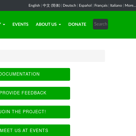
English
|
中文 (简体)
|
Deutsch
|
Español
|
Français
|
Italiano
|
More...
Y
EVENTS
ABOUT US
DONATE
DOCUMENTATION
PROVIDE FEEDBACK
JOIN THE PROJECT!
MEET US AT EVENTS