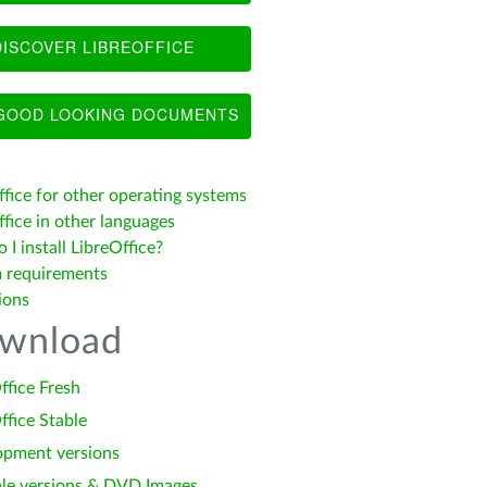
ISCOVER LIBREOFFICE
OOD LOOKING DOCUMENTS
ffice for other operating systems
fice in other languages
I install LibreOffice?
 requirements
ions
wnload
ffice Fresh
ffice Stable
opment versions
le versions & DVD Images