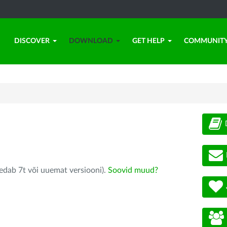
DISCOVER
DOWNLOAD
GET HELP
COMMUNIT
edab 7t või uuemat versiooni).
Soovid muud?