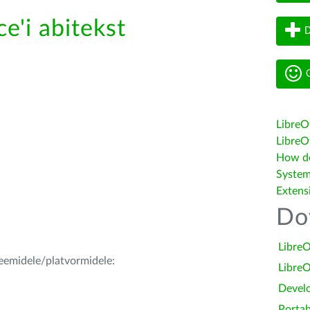
e'i abitekst
D
G
LibreO
LibreOf
How do 
System
Extens
Do
LibreO
teemidele/platvormidele:
LibreO
Devel
Portab