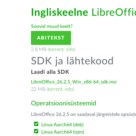
Ingliskeelne
LibreOffic
Soovid muud keelt?
ABITEKST
2.8 MB (
torrent
,
info
)
SDK ja lähtekood
Laadi alla SDK
LibreOffice_26.2.5_Win_x86-64_sdk.msi
22 MB (
torrent
,
info
)
Operatsioonisüsteemid
LibreOffice 26.2.5 on saadaval järgmistele opsüs
Linux Aarch64 (deb)
Linux Aarch64 (rpm)