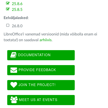
25.8.6
25.8.5
Eelväljalasked
:
26.8.0
LibreOffice'i vanemad versioonid (mida võibolla enam ei
toetata!) on saadaval
arhiivis
.
DOCUMENTATION
PROVIDE FEEDBACK
JOIN THE PROJECT!
MEET US AT EVENTS