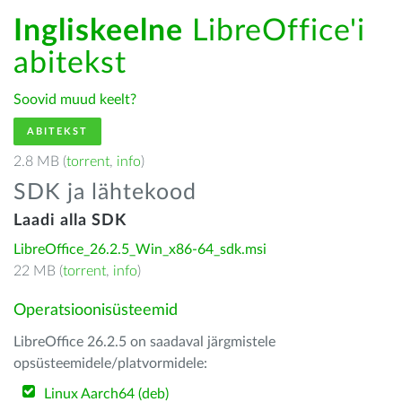
Ingliskeelne
LibreOffice'i
abitekst
Soovid muud keelt?
ABITEKST
2.8 MB (
torrent
,
info
)
SDK ja lähtekood
Laadi alla SDK
LibreOffice_26.2.5_Win_x86-64_sdk.msi
22 MB (
torrent
,
info
)
Operatsioonisüsteemid
LibreOffice 26.2.5 on saadaval järgmistele
opsüsteemidele/platvormidele:
Linux Aarch64 (deb)