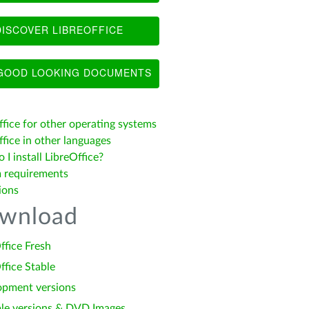
ISCOVER LIBREOFFICE
OOD LOOKING DOCUMENTS
ffice for other operating systems
fice in other languages
I install LibreOffice?
 requirements
ions
wnload
ffice Fresh
ffice Stable
opment versions
le versions & DVD Images