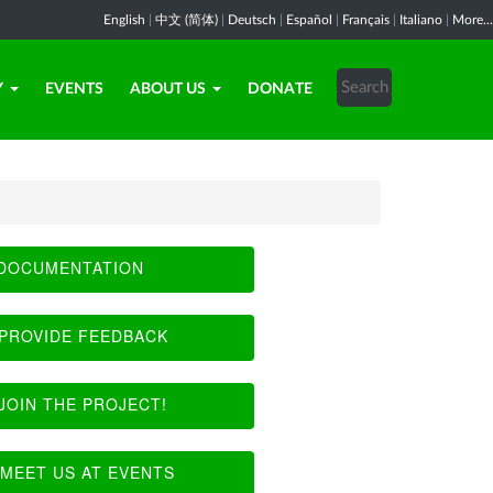
English
|
中文 (简体)
|
Deutsch
|
Español
|
Français
|
Italiano
|
More...
Y
EVENTS
ABOUT US
DONATE
DOCUMENTATION
PROVIDE FEEDBACK
JOIN THE PROJECT!
MEET US AT EVENTS