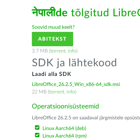
नेपालीde
tõlgitud LibreO
Soovid muud keelt?
ABITEKST
3.7 MB (
torrent
,
info
)
SDK ja lähtekood
Laadi alla SDK
LibreOffice_26.2.5_Win_x86-64_sdk.msi
22 MB (
torrent
,
info
)
Operatsioonisüsteemid
LibreOffice 26.2.5 on saadaval järgmistele opsüs
Linux Aarch64 (deb)
Linux Aarch64 (rpm)