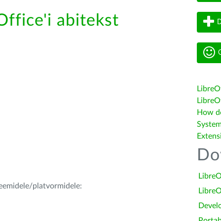
ffice'i abitekst
D
G
LibreO
LibreOf
How do 
System
Extens
Do
LibreO
teemidele/platvormidele:
LibreO
Devel
Portab