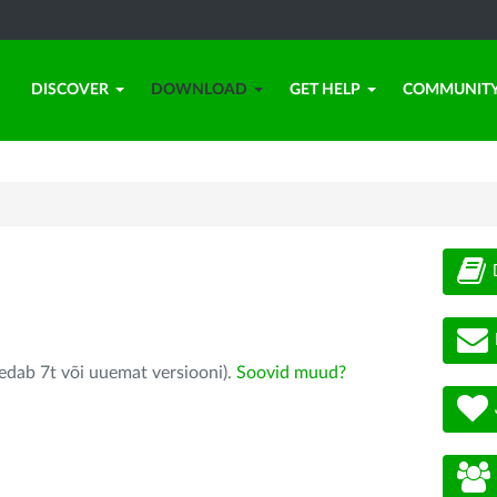
DISCOVER
DOWNLOAD
GET HELP
COMMUNIT
edab 7t või uuemat versiooni).
Soovid muud?