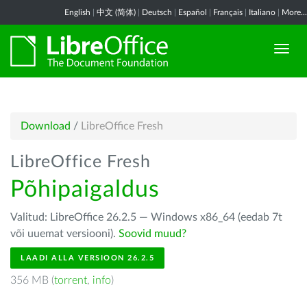
English
|
中文 (简体)
|
Deutsch
|
Español
|
Français
|
Italiano
|
More...
Download
/
LibreOffice Fresh
LibreOffice Fresh
Põhipaigaldus
Valitud: LibreOffice 26.2.5 — Windows x86_64 (eedab 7t
või uuemat versiooni).
Soovid muud?
LAADI ALLA VERSIOON 26.2.5
356 MB (
torrent
,
info
)