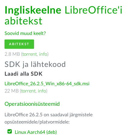
Ingliskeelne
LibreOffice'i
abitekst
Soovid muud keelt?
ABITEKST
2.8 MB (
torrent
,
info
)
SDK ja lähtekood
Laadi alla SDK
LibreOffice_26.2.5_Win_x86-64_sdk.msi
22 MB (
torrent
,
info
)
Operatsioonisüsteemid
LibreOffice 26.2.5 on saadaval järgmistele
opsüsteemidele/platvormidele:
Linux Aarch64 (deb)