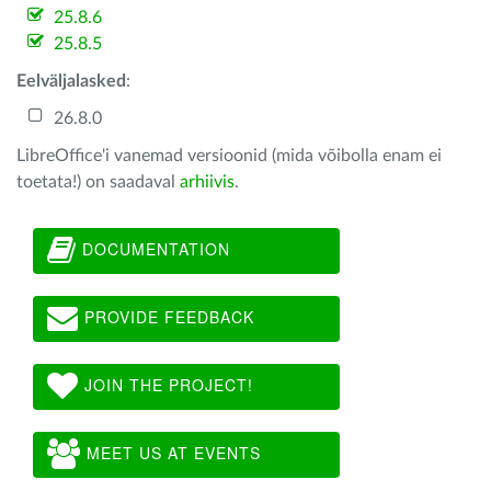
25.8.6
25.8.5
Eelväljalasked
:
26.8.0
LibreOffice'i vanemad versioonid (mida võibolla enam ei
toetata!) on saadaval
arhiivis
.
DOCUMENTATION
PROVIDE FEEDBACK
JOIN THE PROJECT!
MEET US AT EVENTS