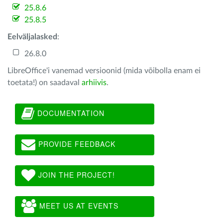
25.8.6
25.8.5
Eelväljalasked
:
26.8.0
LibreOffice'i vanemad versioonid (mida võibolla enam ei
toetata!) on saadaval
arhiivis
.
DOCUMENTATION
PROVIDE FEEDBACK
JOIN THE PROJECT!
MEET US AT EVENTS