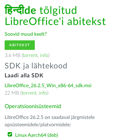
हिन्दीde
tõlgitud
LibreOffice'i abitekst
Soovid muud keelt?
ABITEKST
3.6 MB (
torrent
,
info
)
SDK ja lähtekood
Laadi alla SDK
LibreOffice_26.2.5_Win_x86-64_sdk.msi
22 MB (
torrent
,
info
)
Operatsioonisüsteemid
LibreOffice 26.2.5 on saadaval järgmistele
opsüsteemidele/platvormidele:
Linux Aarch64 (deb)