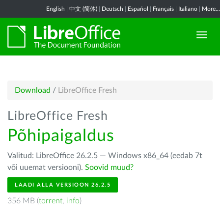
English
|
中文 (简体)
|
Deutsch
|
Español
|
Français
|
Italiano
|
More...
Download
/
LibreOffice Fresh
LibreOffice Fresh
Põhipaigaldus
Valitud: LibreOffice 26.2.5 — Windows x86_64 (eedab 7t
või uuemat versiooni).
Soovid muud?
LAADI ALLA VERSIOON 26.2.5
356 MB (
torrent
,
info
)