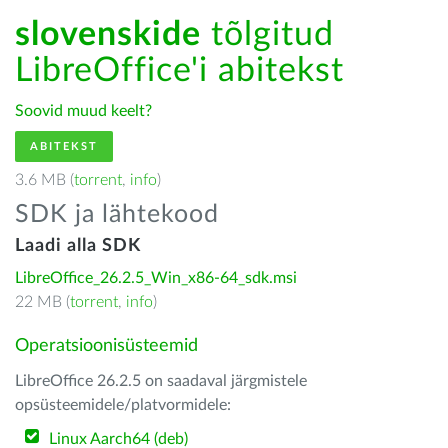
slovenskide
tõlgitud
LibreOffice'i abitekst
Soovid muud keelt?
ABITEKST
3.6 MB (
torrent
,
info
)
SDK ja lähtekood
Laadi alla SDK
LibreOffice_26.2.5_Win_x86-64_sdk.msi
22 MB (
torrent
,
info
)
Operatsioonisüsteemid
LibreOffice 26.2.5 on saadaval järgmistele
opsüsteemidele/platvormidele:
Linux Aarch64 (deb)