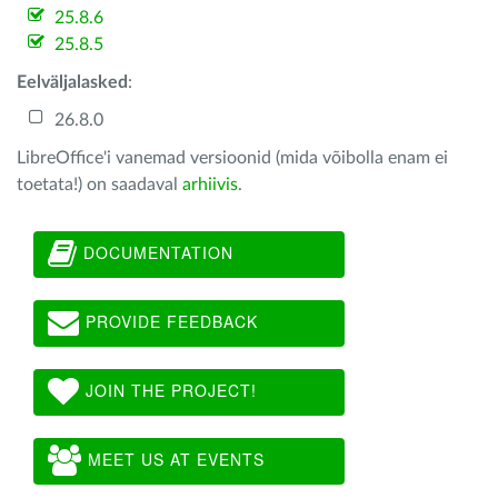
25.8.6
25.8.5
Eelväljalasked
:
26.8.0
LibreOffice'i vanemad versioonid (mida võibolla enam ei
toetata!) on saadaval
arhiivis
.
DOCUMENTATION
PROVIDE FEEDBACK
JOIN THE PROJECT!
MEET US AT EVENTS