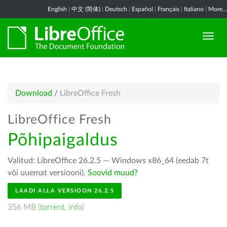
English
|
中文 (简体)
|
Deutsch
|
Español
|
Français
|
Italiano
|
More...
Download
/
LibreOffice Fresh
LibreOffice Fresh
Põhipaigaldus
Valitud: LibreOffice 26.2.5 — Windows x86_64 (eedab 7t
või uuemat versiooni).
Soovid muud?
LAADI ALLA VERSIOON 26.2.5
356 MB (
torrent
,
info
)