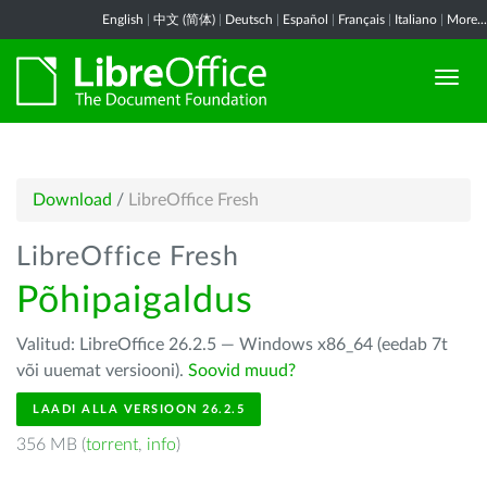
English
|
中文 (简体)
|
Deutsch
|
Español
|
Français
|
Italiano
|
More...
Download
/
LibreOffice Fresh
LibreOffice Fresh
Põhipaigaldus
Valitud: LibreOffice 26.2.5 — Windows x86_64 (eedab 7t
või uuemat versiooni).
Soovid muud?
LAADI ALLA VERSIOON 26.2.5
356 MB (
torrent
,
info
)