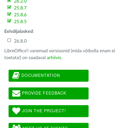
26.2.0
25.8.7
25.8.6
25.8.5
Eelväljalasked
:
26.8.0
LibreOffice'i vanemad versioonid (mida võibolla enam ei
toetata!) on saadaval
arhiivis
.
DOCUMENTATION
PROVIDE FEEDBACK
JOIN THE PROJECT!