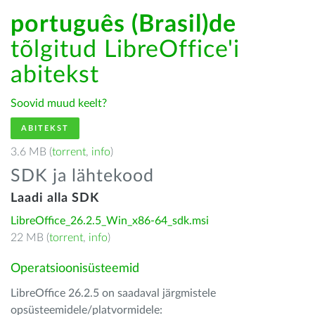
português (Brasil)de
tõlgitud LibreOffice'i
abitekst
Soovid muud keelt?
ABITEKST
3.6 MB (
torrent
,
info
)
SDK ja lähtekood
Laadi alla SDK
LibreOffice_26.2.5_Win_x86-64_sdk.msi
22 MB (
torrent
,
info
)
Operatsioonisüsteemid
LibreOffice 26.2.5 on saadaval järgmistele
opsüsteemidele/platvormidele: