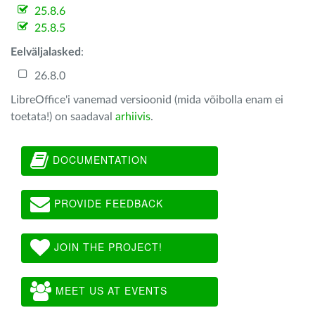
25.8.6
25.8.5
Eelväljalasked
:
26.8.0
LibreOffice'i vanemad versioonid (mida võibolla enam ei
toetata!) on saadaval
arhiivis
.
DOCUMENTATION
PROVIDE FEEDBACK
JOIN THE PROJECT!
MEET US AT EVENTS