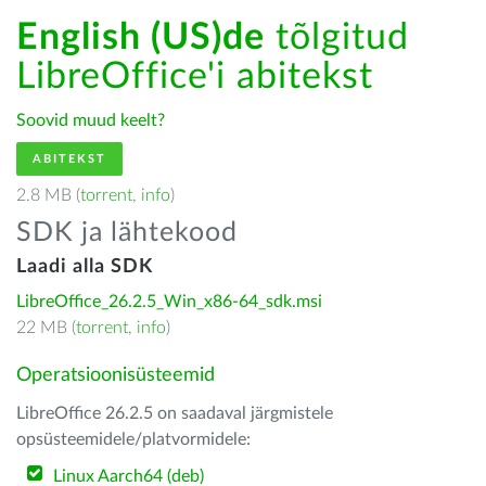
English (US)de
tõlgitud
LibreOffice'i abitekst
Soovid muud keelt?
ABITEKST
2.8 MB (
torrent
,
info
)
SDK ja lähtekood
Laadi alla SDK
LibreOffice_26.2.5_Win_x86-64_sdk.msi
22 MB (
torrent
,
info
)
Operatsioonisüsteemid
LibreOffice 26.2.5 on saadaval järgmistele
opsüsteemidele/platvormidele:
Linux Aarch64 (deb)