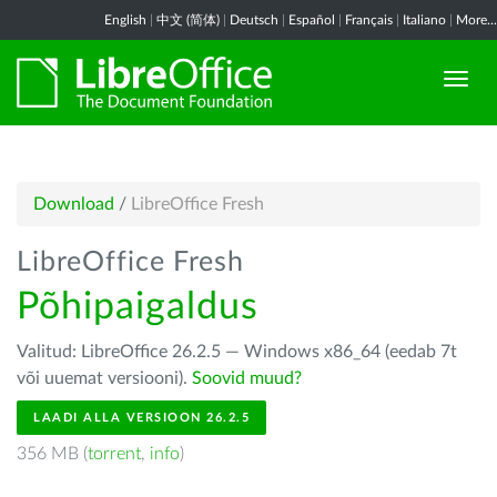
English
|
中文 (简体)
|
Deutsch
|
Español
|
Français
|
Italiano
|
More...
Download
/
LibreOffice Fresh
LibreOffice Fresh
Põhipaigaldus
Valitud: LibreOffice 26.2.5 — Windows x86_64 (eedab 7t
või uuemat versiooni).
Soovid muud?
LAADI ALLA VERSIOON 26.2.5
356 MB (
torrent
,
info
)