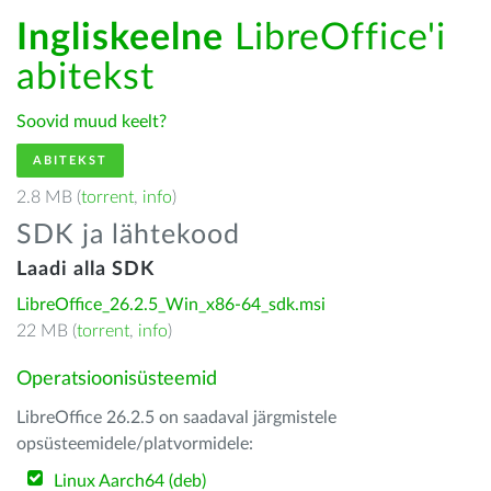
Ingliskeelne
LibreOffice'i
abitekst
Soovid muud keelt?
ABITEKST
2.8 MB (
torrent
,
info
)
SDK ja lähtekood
Laadi alla SDK
LibreOffice_26.2.5_Win_x86-64_sdk.msi
22 MB (
torrent
,
info
)
Operatsioonisüsteemid
LibreOffice 26.2.5 on saadaval järgmistele
opsüsteemidele/platvormidele:
Linux Aarch64 (deb)