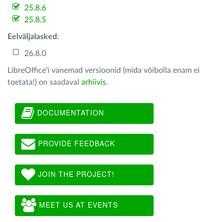
25.8.6
25.8.5
Eelväljalasked
:
26.8.0
LibreOffice'i vanemad versioonid (mida võibolla enam ei
toetata!) on saadaval
arhiivis
.
DOCUMENTATION
PROVIDE FEEDBACK
JOIN THE PROJECT!
MEET US AT EVENTS