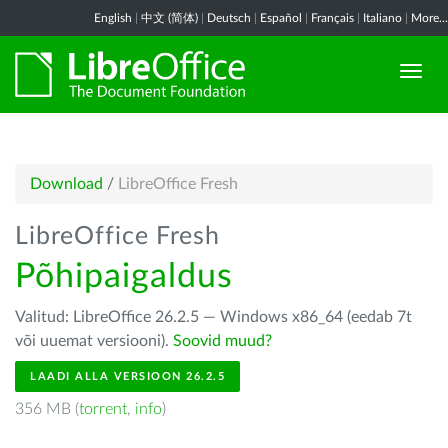
English
|
中文 (简体)
|
Deutsch
|
Español
|
Français
|
Italiano
|
More...
Download
/
LibreOffice Fresh
LibreOffice Fresh
Põhipaigaldus
Valitud: LibreOffice 26.2.5 — Windows x86_64 (eedab 7t
või uuemat versiooni).
Soovid muud?
LAADI ALLA VERSIOON 26.2.5
356 MB (
torrent
,
info
)