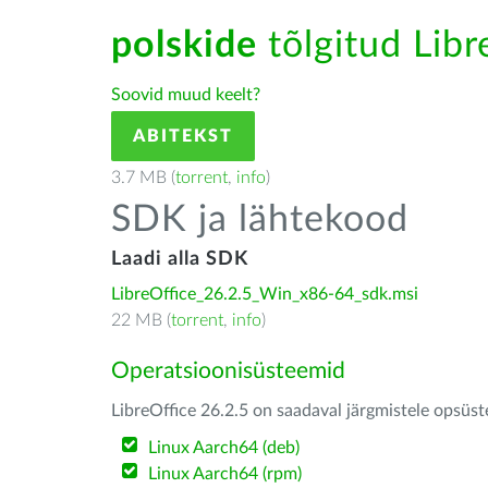
polskide
tõlgitud Libr
Soovid muud keelt?
ABITEKST
3.7 MB (
torrent
,
info
)
SDK ja lähtekood
Laadi alla SDK
LibreOffice_26.2.5_Win_x86-64_sdk.msi
22 MB (
torrent
,
info
)
Operatsioonisüsteemid
LibreOffice 26.2.5 on saadaval järgmistele opsüs
Linux Aarch64 (deb)
Linux Aarch64 (rpm)