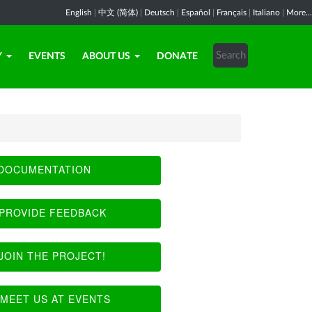
English
|
中文 (简体)
|
Deutsch
|
Español
|
Français
|
Italiano
|
More...
Y
EVENTS
ABOUT US
DONATE
DOCUMENTATION
PROVIDE FEEDBACK
JOIN THE PROJECT!
MEET US AT EVENTS