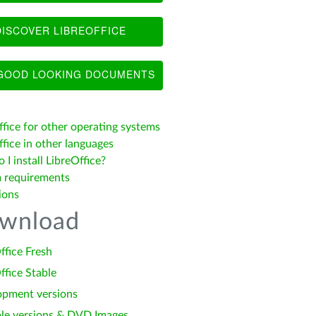
ISCOVER LIBREOFFICE
OOD LOOKING DOCUMENTS
ffice for other operating systems
fice in other languages
I install LibreOffice?
 requirements
ions
wnload
ffice Fresh
ffice Stable
opment versions
le versions & DVD Images