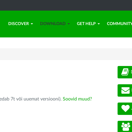
DISCOVER
DOWNLOAD
GET HELP
COMMUNIT
edab 7t või uuemat versiooni).
Soovid muud?