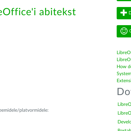
eOffice'i abitekst
D
G
LibreO
LibreOf
How do 
System
Extens
Do
LibreO
teemidele/platvormidele:
LibreO
Devel
Portab