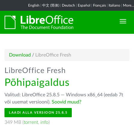
English
|
中文 (简体)
|
Deutsch
|
Español
|
Français
|
Italiano
|
More...
Download
/
LibreOffice Fresh
LibreOffice Fresh
Põhipaigaldus
Valitud: LibreOffice 25.8.5 — Windows x86_64 (eedab 7t
või uuemat versiooni).
Soovid muud?
LAADI ALLA VERSIOON 25.8.5
349 MB (
torrent
,
info
)