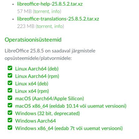
libreoffice-help-25.8.5.2.tar.xz
57 MB (
torrent
,
info
)
libreoffice-translations-25.8.5.2.tar.xz
223 MB (
torrent
,
info
)
Operatsioonisüsteemid
LibreOffice 25.8.5 on saadaval järgmistele
opsüsteemidele/platvormidele:
Linux Aarch64 (deb)
Linux Aarch64 (rpm)
Linux x64 (deb)
Linux x64 (rpm)
macOS (Aarch64/Apple Silicon)
macOS x86_64 (eeldab 10.14 või uuemat versiooni)
Windows (32 bit, deprecated)
Windows Aarch64
Windows x86_64 (eedab 7t või uuemat versiooni)