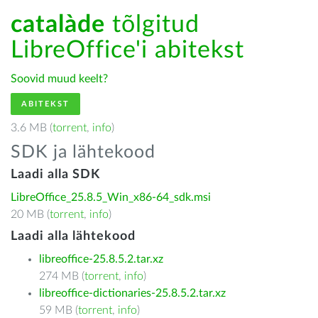
catalàde
tõlgitud
LibreOffice'i abitekst
Soovid muud keelt?
ABITEKST
3.6 MB (
torrent
,
info
)
SDK ja lähtekood
Laadi alla SDK
LibreOffice_25.8.5_Win_x86-64_sdk.msi
20 MB (
torrent
,
info
)
Laadi alla lähtekood
libreoffice-25.8.5.2.tar.xz
274 MB (
torrent
,
info
)
libreoffice-dictionaries-25.8.5.2.tar.xz
59 MB (
torrent
,
info
)