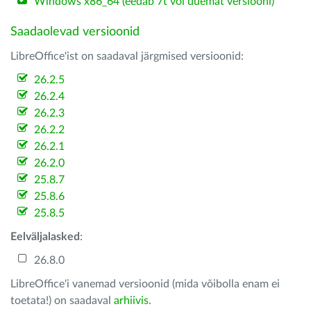
Windows x86_64 (eedab 7t või uuemat versiooni)
Saadaolevad versioonid
LibreOffice'ist on saadaval järgmised versioonid:
26.2.5
26.2.4
26.2.3
26.2.2
26.2.1
26.2.0
25.8.7
25.8.6
25.8.5
Eelväljalasked
:
26.8.0
LibreOffice'i vanemad versioonid (mida võibolla enam ei
toetata!) on saadaval
arhiivis
.