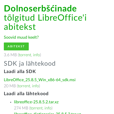
Dolnoserbšćinade
tõlgitud LibreOffice'i
abitekst
Soovid muud keelt?
ABITEKST
3.6 MB (
torrent
,
info
)
SDK ja lähtekood
Laadi alla SDK
LibreOffice_25.8.5_Win_x86-64_sdk.msi
20 MB (
torrent
,
info
)
Laadi alla lähtekood
libreoffice-25.8.5.2.tar.xz
274 MB (
torrent
,
info
)