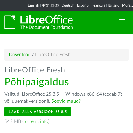
English
|
中文 (简体)
|
Deutsch
|
Español
|
Français
|
Italiano
|
More...
Download
/
LibreOffice Fresh
LibreOffice Fresh
Põhipaigaldus
Valitud: LibreOffice 25.8.5 — Windows x86_64 (eedab 7t
või uuemat versiooni).
Soovid muud?
LAADI ALLA VERSIOON 25.8.5
349 MB (
torrent
,
info
)