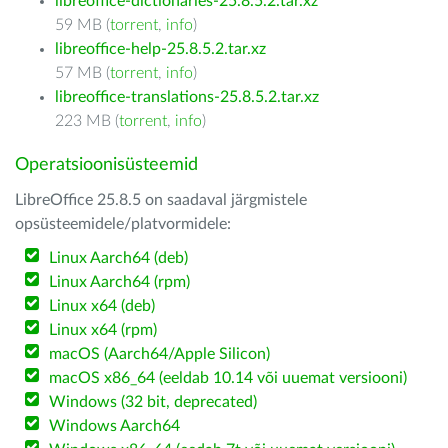
libreoffice-dictionaries-25.8.5.2.tar.xz
59 MB (
torrent
,
info
)
libreoffice-help-25.8.5.2.tar.xz
57 MB (
torrent
,
info
)
libreoffice-translations-25.8.5.2.tar.xz
223 MB (
torrent
,
info
)
Operatsioonisüsteemid
LibreOffice 25.8.5 on saadaval järgmistele
opsüsteemidele/platvormidele:
Linux Aarch64 (deb)
Linux Aarch64 (rpm)
Linux x64 (deb)
Linux x64 (rpm)
macOS (Aarch64/Apple Silicon)
macOS x86_64 (eeldab 10.14 või uuemat versiooni)
Windows (32 bit, deprecated)
Windows Aarch64