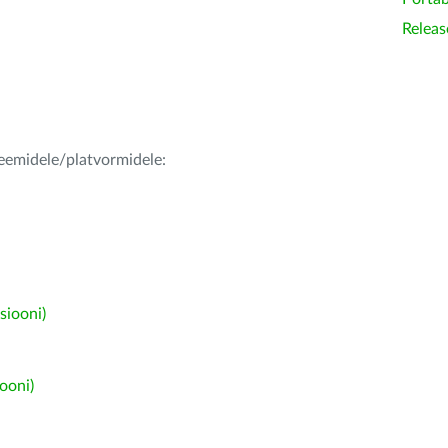
Releas
teemidele/platvormidele:
siooni)
ooni)