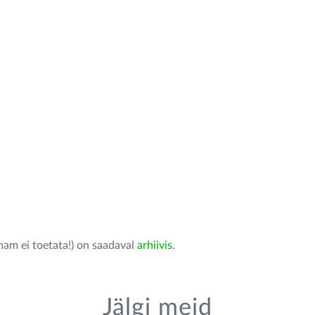
nam ei toetata!) on saadaval
arhiivis
.
Jälgi meid