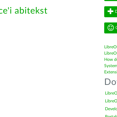
e'i abitekst
D
G
LibreO
LibreOf
How do 
System
Extens
Do
LibreO
LibreO
Devel
Portab