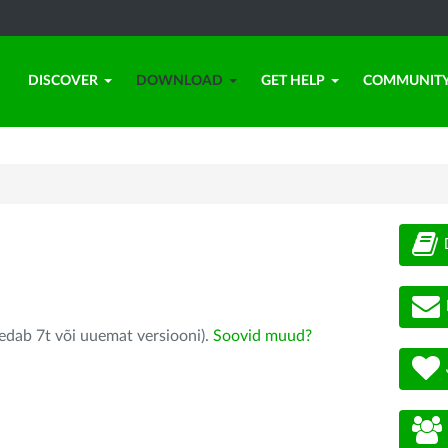
DISCOVER
DOWNLOAD
GET HELP
COMMUNIT
edab 7t või uuemat versiooni).
Soovid muud?