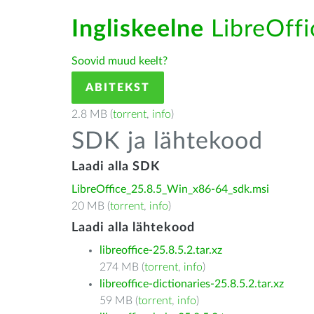
Ingliskeelne
LibreOffic
Soovid muud keelt?
ABITEKST
2.8 MB (
torrent
,
info
)
SDK ja lähtekood
Laadi alla SDK
LibreOffice_25.8.5_Win_x86-64_sdk.msi
20 MB (
torrent
,
info
)
Laadi alla lähtekood
libreoffice-25.8.5.2.tar.xz
274 MB (
torrent
,
info
)
libreoffice-dictionaries-25.8.5.2.tar.xz
59 MB (
torrent
,
info
)