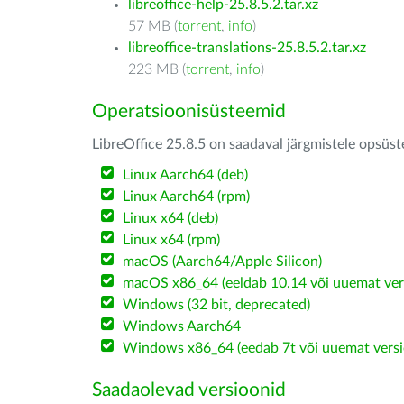
libreoffice-help-25.8.5.2.tar.xz
57 MB (
torrent
,
info
)
libreoffice-translations-25.8.5.2.tar.xz
223 MB (
torrent
,
info
)
Operatsioonisüsteemid
LibreOffice 25.8.5 on saadaval järgmistele opsüs
Linux Aarch64 (deb)
Linux Aarch64 (rpm)
Linux x64 (deb)
Linux x64 (rpm)
macOS (Aarch64/Apple Silicon)
macOS x86_64 (eeldab 10.14 või uuemat ver
Windows (32 bit, deprecated)
Windows Aarch64
Windows x86_64 (eedab 7t või uuemat versi
Saadaolevad versioonid