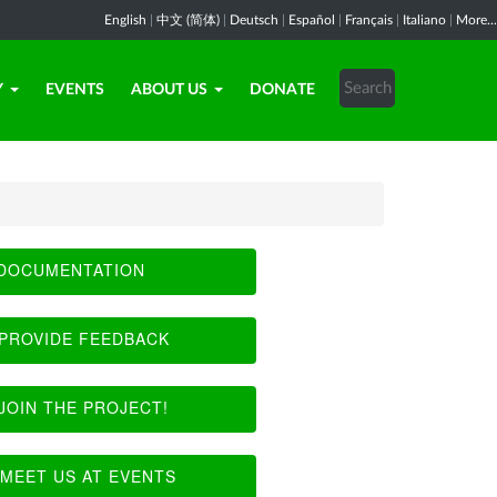
English
|
中文 (简体)
|
Deutsch
|
Español
|
Français
|
Italiano
|
More...
Y
EVENTS
ABOUT US
DONATE
DOCUMENTATION
PROVIDE FEEDBACK
JOIN THE PROJECT!
MEET US AT EVENTS