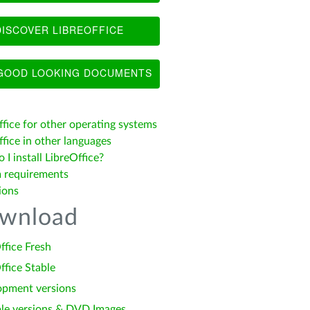
ISCOVER LIBREOFFICE
OOD LOOKING DOCUMENTS
ffice for other operating systems
fice in other languages
I install LibreOffice?
 requirements
ions
wnload
ffice Fresh
ffice Stable
opment versions
le versions & DVD Images