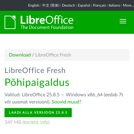
English
|
中文 (简体)
|
Deutsch
|
Español
|
Français
|
Italiano
|
More...
Download
/
LibreOffice Fresh
LibreOffice Fresh
Põhipaigaldus
Valitud: LibreOffice 25.8.5 — Windows x86_64 (eedab 7t
või uuemat versiooni).
Soovid muud?
LAADI ALLA VERSIOON 25.8.5
349 MB (
torrent
,
info
)