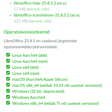
libreoffice-help-25.8.5.2.tar.xz
57 MB (
torrent
,
info
)
libreoffice-translations-25.8.5.2.tar.xz
223 MB (
torrent
,
info
)
Operatsioonisüsteemid
LibreOffice 25.8.5 on saadaval järgmistele
opsüsteemidele/platvormidele:
Linux Aarch64 (deb)
Linux Aarch64 (rpm)
Linux x64 (deb)
Linux x64 (rpm)
macOS (Aarch64/Apple Silicon)
macOS x86_64 (eeldab 10.14 või uuemat versiooni)
Windows (32 bit, deprecated)
Windows Aarch64
Windows x86_64 (eedab 7t või uuemat versiooni)